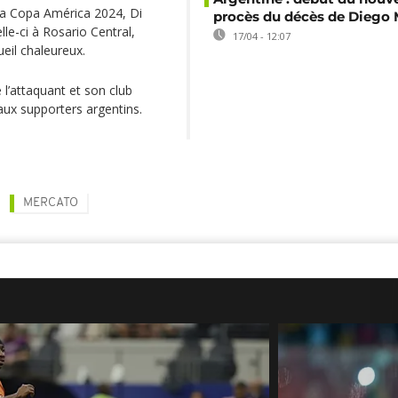
à la Copa América 2024, Di
procès du décès de Diego
le-ci à Rosario Central,
17/04 - 12:07
ueil chaleureux.
 l’attaquant et son club
ux supporters argentins.
MERCATO