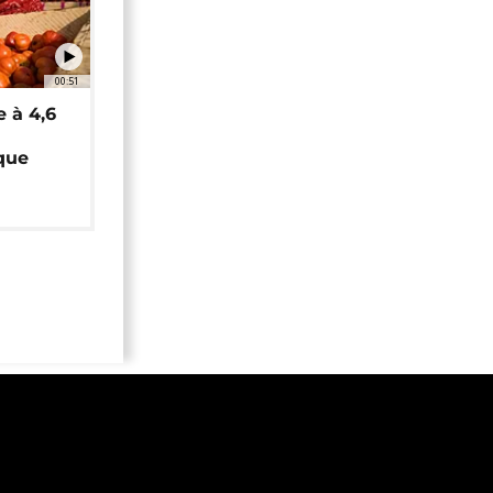
00:51
e à 4,6
que