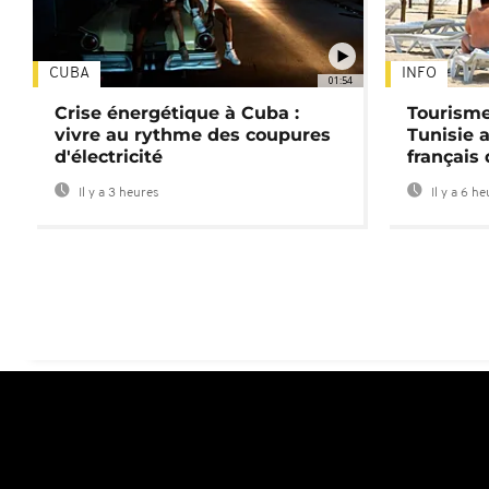
CUBA
INFO
01:54
Crise énergétique à Cuba :
Tourisme
vivre au rythme des coupures
Tunisie 
d'électricité
français
Il y a 3 heures
Il y a 6 h