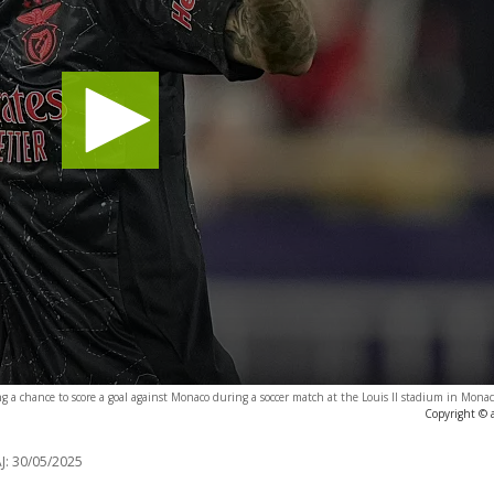
ing a chance to score a goal against Monaco during a soccer match at the Louis II stadium in Mona
Copyright © 
J:
30/05/2025