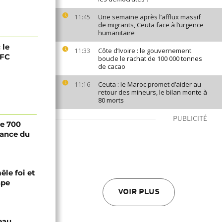
Une semaine après l’afflux massif
11:45
de migrants, Ceuta face à l’urgence
humanitaire
 le
Côte d’Ivoire : le gouvernement
11:33
 FC
boucle le rachat de 100 000 tonnes
de cacao
Ceuta : le Maroc promet d’aider au
11:16
retour des mineurs, le bilan monte à
80 morts
PUBLICITÉ
de 700
ance du
êle foi et
ape
VOIR PLUS
eau