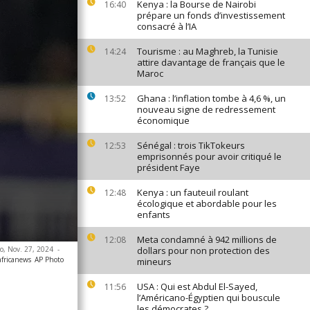
Kenya : la Bourse de Nairobi
16:40
prépare un fonds d’investissement
consacré à l’IA
Tourisme : au Maghreb, la Tunisie
14:24
attire davantage de français que le
Maroc
Ghana : l’inflation tombe à 4,6 %, un
13:52
nouveau signe de redressement
économique
Sénégal : trois TikTokeurs
12:53
emprisonnés pour avoir critiqué le
président Faye
Kenya : un fauteuil roulant
12:48
écologique et abordable pour les
enfants
Meta condamné à 942 millions de
12:08
co, Nov. 27, 2024
-
dollars pour non protection des
africanews
AP Photo
mineurs
USA : Qui est Abdul El-Sayed,
11:56
l’Américano-Égyptien qui bouscule
les démocrates ?