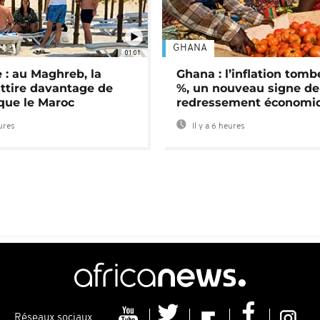
GHANA
01:01
 : au Maghreb, la
Ghana : l’inflation tomb
attire davantage de
%, un nouveau signe de
 que le Maroc
redressement économi
eures
Il y a 6 heures
Réseaux sociaux