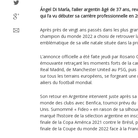
Ángel Di María, l’ailier argentin âgé de 37 ans, rev
qui l’a vu débuter sa carrière professionnelle en 
Après près de vingt ans passés dans les plus gra
champion du monde 2022 a choisi de retrouver la 
emblématique de sa ville natale située dans la pr
L’annonce officielle a été faite jeudi par Rosario 
émouvante retraçant les moments forts de la car
Real Madrid, de Manchester United au PSG, puis à 
sur tous les terrains européens, se forgeant une 
ailiers du football mondial.
Son retour en Argentine intervient juste après sa
monde des clubs avec Benfica, tournoi prévu du 15
Unis. Surnommé « Fideo » en raison de sa silhoue
marqué l’histoire de la sélection argentine en inscr
finale de la Copa América 2021 contre le Brésil, pu
finale de la Coupe du monde 2022 face à la Fran