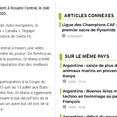
ient à Rosario Central, le club
2005.
ARTICLES CONNEXES
Ligue des Champions CAF :
nds clubs européens, le
premier sacre de Pyramids
« Canalla », l’équipe
ovince de Santa Fe.
02/06/2025
Central à travers une vidéo
rière du joueur. De Benfica au
SUR LE MÊME PAYS
la Juventus, Di María a brillé
réputation d’un des meilleurs
Argentine : saisie de plus 
animaux marins en proven
Kenya
 participation à la Coupe du
23/06 - 15:14
 juin au 13 juillet aux États-
Argentine : Buenos Aires m
tte fine, Di María a également
techno en hommage au p
ivant le but décisif lors de la
François
is un autre but clé lors de la
19/04 - 10:46
ce.
Argentine : début du nouv