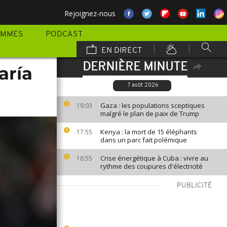
Rejoignez-nous
AMMES
PODCAST
EN DIRECT
DERNIÈRE MINUTE
aría
7 août 2026
Gaza : les populations sceptiques
19:03
malgré le plan de paix de Trump
Kenya : la mort de 15 éléphants
17:55
dans un parc fait polémique
Crise énergétique à Cuba : vivre au
16:55
rythme des coupures d'électricité
PUBLICITÉ