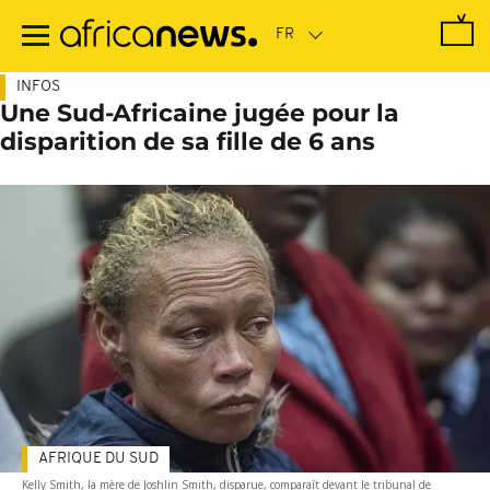
Passer
au
contenu
principal
INFOS
Une Sud-Africaine jugée pour la
disparition de sa fille de 6 ans
AFRIQUE DU SUD
Kelly Smith, la mère de Joshlin Smith, disparue, comparaît devant le tribunal de