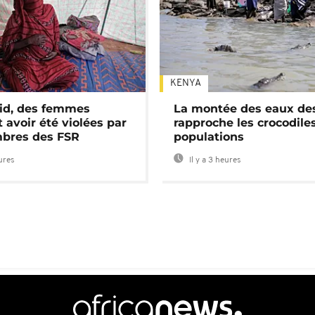
KENYA
id, des femmes
La montée des eaux des
 avoir été violées par
rapproche les crocodile
bres des FSR
populations
eures
Il y a 3 heures