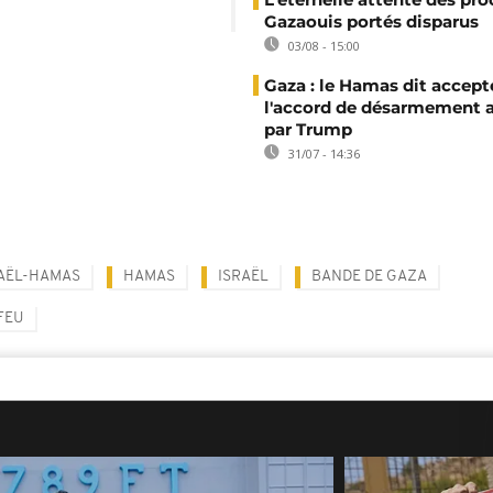
Gazaouis portés disparus
03/08 - 15:00
Gaza : le Hamas dit accept
l'accord de désarmement 
par Trump
31/07 - 14:36
AËL-HAMAS
HAMAS
ISRAËL
BANDE DE GAZA
FEU