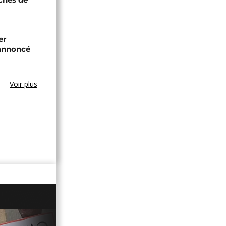
er
annoncé
Voir plus