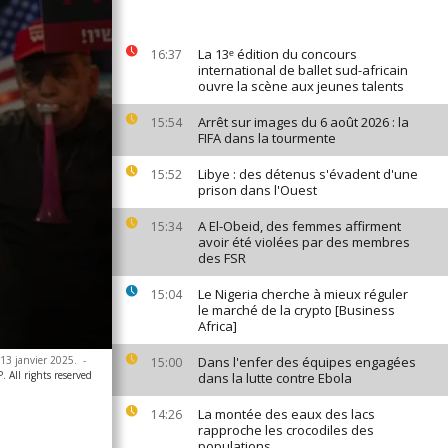
La 13ᵉ édition du concours
16:37
international de ballet sud-africain
ouvre la scène aux jeunes talents
Arrêt sur images du 6 août 2026 : la
15:54
FIFA dans la tourmente
Libye : des détenus s'évadent d'une
15:52
prison dans l'Ouest
A El-Obeid, des femmes affirment
15:34
avoir été violées par des membres
des FSR
Le Nigeria cherche à mieux réguler
15:04
le marché de la crypto [Business
Africa]
 13 janvier 2025.
-
Dans l'enfer des équipes engagées
15:00
All rights reserved
dans la lutte contre Ebola
La montée des eaux des lacs
14:26
rapproche les crocodiles des
populations