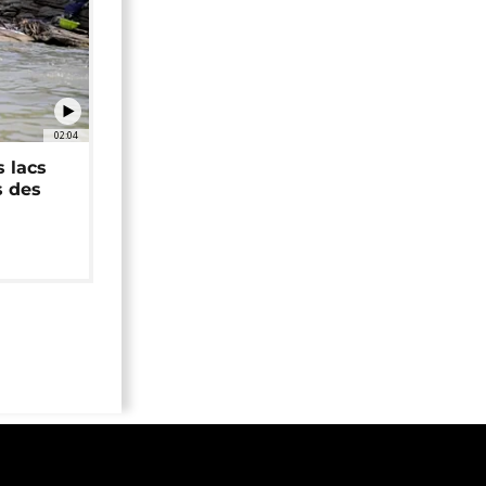
02:04
 lacs
s des