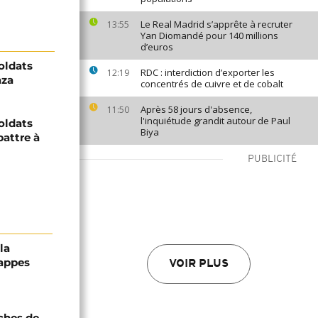
Le Real Madrid s’apprête à recruter
13:55
Yan Diomandé pour 140 millions
d’euros
oldats
RDC : interdiction d’exporter les
12:19
aza
concentrés de cuivre et de cobalt
Après 58 jours d'absence,
11:50
l'inquiétude grandit autour de Paul
oldats
Biya
battre à
PUBLICITÉ
la
rappes
VOIR PLUS
oches de