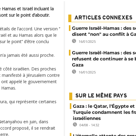
 Hamas et Israël incluant la
ont sur le point d’aboutir.
ARTICLES CONNEXES
Guerre Israël-Hamas : des s
ails de l’accord. Une version ‘’
disent "non" au conflit à G
sraël et au Hamas alors que le
ur le point’’ d’être conclu
16/01/2025
Guerre Israël-Hamas : des s
 n’a jamais été aussi proche.
refusent de continuer à se 
Gaza
é côté israélien. Des proches
16/01/2025
nt manifesté à Jérusalem contre
 Et ont appelé le gouvernement
le Hamas.
SUR LE MÊME PAYS
ura, qui représente certaines
Gaza : le Qatar, l'Égypte et 
Turquie condamnent les f
israéliennes
 Netanyahou en juin, dans
04/08 - 14:32
'accord proposé, il se rendrait
uerre.
L'éternelle attente des pr