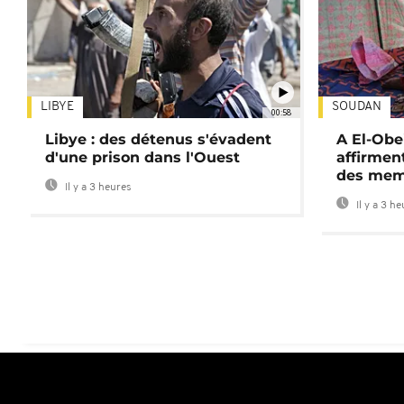
LIBYE
SOUDAN
00:58
Libye : des détenus s'évadent
A El-Obe
d'une prison dans l'Ouest
affirment
des mem
Il y a 3 heures
Il y a 3 h