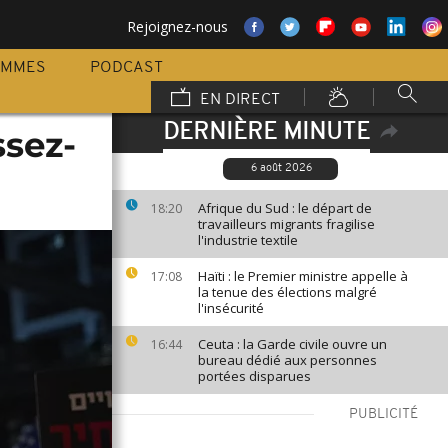
Rejoignez-nous
AMMES
PODCAST
EN DIRECT
DERNIÈRE MINUTE
ssez-
6 août 2026
Afrique du Sud : le départ de
18:20
travailleurs migrants fragilise
l'industrie textile
Haïti : le Premier ministre appelle à
17:08
la tenue des élections malgré
l'insécurité
Ceuta : la Garde civile ouvre un
16:44
bureau dédié aux personnes
portées disparues
PUBLICITÉ