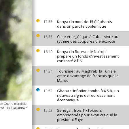
Kenya : la mort de 15 éléphants
17:55
dans un parc fait polémique
Crise énergétique à Cuba : vivre au
16:55
rythme des coupures d'électricité
Kenya : la Bourse de Nairobi
16:40
prépare un fonds d’investissement
consacré à l’IA
Tourisme : au Maghreb, la Tunisie
14:24
attire davantage de français que le
Maroc
Ghana : l’inflation tombe à 4,6 %, un
13:52
nouveau signe de redressement
économique
nde Guerre mondiale
ews
Eric Gaillard/AP
Sénégal : trois TikTokeurs
12:53
emprisonnés pour avoir critiqué le
président Faye