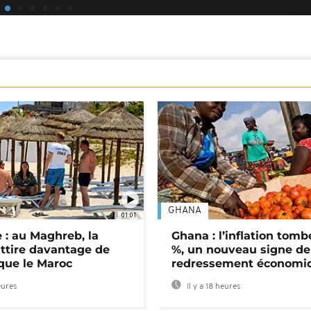
GHANA
01:01
 : au Maghreb, la
Ghana : l’inflation tomb
attire davantage de
%, un nouveau signe de
 que le Maroc
redressement économi
eures
Il y a 18 heures