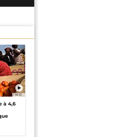
00:51
e à 4,6
que