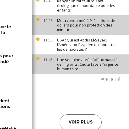
Kenya : un fauteuil roulant
12:48
écologique et abordable pour les
enfants
Meta condamné à 942 millions de
12:08
dollars pour non protection des
ce le
mineurs
 la
USA : Qui est Abdul El-Sayed,
11:56
l’Américano-Égyptien qui bouscule
les démocrates ?
s pour
Une semaine après l’afflux massif
11:45
ondé
de migrants, Ceuta face à l’urgence
humanitaire
PUBLICITÉ
ident
sions
VOIR PLUS
référé à