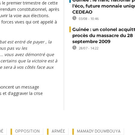
s le premier trimestre de cette
l'éco, future monnaie uniq
férendum constitutionnel, après
CEDEAO
rir la voie aux élections.
03/08 - 10:46
 forces vives qui ont appelé à
Guinée : un colonel acquit
procès du massacre du 28
septembre 2009
at est entré de payer , la
ous pas vu les
28/07 - 14:22
... vous avez démontré que
certains que la victoire est à
e sera à vos côtés face aux
noncent un message
et d’aggraver la crise
DÉ
OPPOSITION
ARMÉE
MAMADY DOUMBOUYA