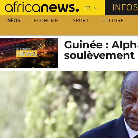
Passer
INFO
au
contenu
INFOS
ECONOMIE
SPORT
CULTURE
principal
Guinée : Alp
soulèvement 