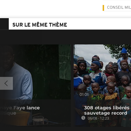
CONSEIL MIL
SUR LE MÊME THÈME
01:01
omaye Faye lance
308 otages libérés
litique
sauvetage record
06/08 - 12:23