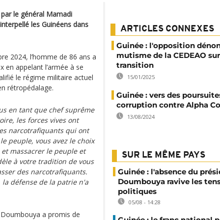
é par le général Mamadi
nterpellé les Guinéens dans
ARTICLES CONNEXES
Guinée : l'opposition dénon
mutisme de la CEDEAO sur
bre 2024, l’homme de 86 ans a
transition
x en appelant l’armée à se
lifié le régime militaire actuel
15/01/2025
en rétropédalage.
Guinée : vers des poursuite
corruption contre Alpha C
ous en tant que chef suprême
13/08/2024
ire, les forces vives ont
es narcotrafiquants qui ont
e peuple, vous avez le choix
 et massacrer le peuple et
SUR LE MÊME PAYS
dèle à votre tradition de vous
sser des narcotrafiquants.
Guinée : l'absence du prés
Doumbouya ravive les ten
la défense de la patrie n'a
politiques
05/08 - 14:28
di Doumbouya a promis de
Guinée : le franc national p