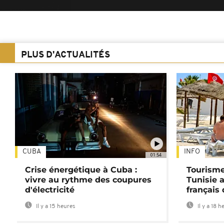
PLUS D'ACTUALITÉS
CUBA
INFO
01:54
Crise énergétique à Cuba :
Tourisme
vivre au rythme des coupures
Tunisie 
d'électricité
français
Il y a 15 heures
Il y a 18 h