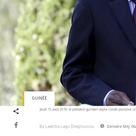
GUINÉE
Jeudi 15 août 2019, le président guinéen Alpha Condé prononce un
Dernière MAJ:
06
By Laetitia Lago Dregnounou