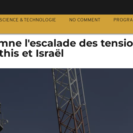
S
SCIENCE & TECHNOLOGIE
NO COMMENT
PROGR
ne l'escalade des tensi
his et Israël