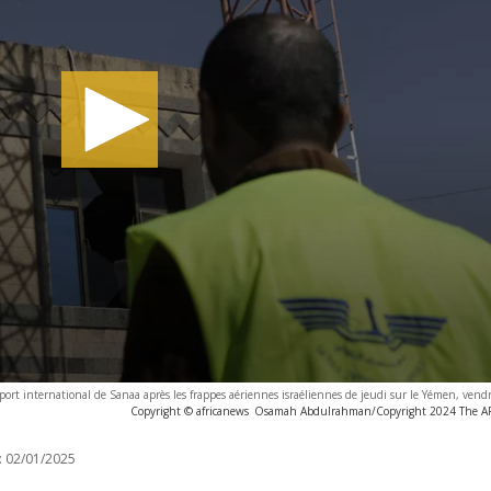
port international de Sanaa après les frappes aériennes israéliennes de jeudi sur le Yémen, ven
Copyright © africanews
Osamah Abdulrahman/Copyright 2024 The AP. 
:
02/01/2025