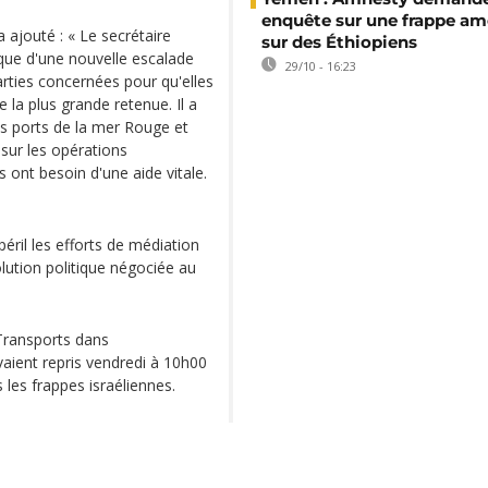
enquête sur une frappe am
ajouté : « Le secrétaire
sur des Éthiopiens
que d'une nouvelle escalade
29/10 - 16:23
arties concernées pour qu'elles
e la plus grande retenue. Il a
es ports de la mer Rouge et
 sur les opérations
 ont besoin d'une aide vitale.
éril les efforts de médiation
lution politique négociée au
 Transports dans
vaient repris vendredi à 10h00
les frappes israéliennes.