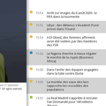
Arrêt sur images du 6 août 2026 : la
15:54
FIFA dans la tourmente
Libye : des détenus s'évadent d'une
15:52
prison dans l'Ouest
A El-Obeid, des femmes affirment
15:34
avoir été violées par des membres
des FSR
Le Nigeria cherche à mieux réguler
15:04
le marché de la crypto [Business
Africa]
Dans l'enfer des équipes engagées
15:00
dans la lutte contre Ebola
La montée des eaux des lacs
14:26
dredi 27 décembre
-
rapproche les crocodiles des
All rights reserved
populations
Le Real Madrid s’apprête à recruter
13:55
Yan Diomandé pour 140 millions
d’euros