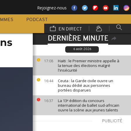
Rejoignez-nous
AMMES
PODCAST
EN DIRECT
DERNIÈRE MINUTE
ons
6 août 2026
Haïti : le Premier ministre appelle à
17:08
la tenue des élections malgré
l'insécurité
Ceuta : la Garde civile ouvre un
16:44
bureau dédié aux personnes
portées disparues
La 13ᵉ édition du concours
16:37
international de ballet sud-africain
ouvre la scène aux jeunes talents
PUBLICITÉ