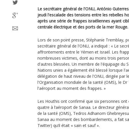
Le secrétaire général de l'ONU, António Guterr
jeudi l'escalade des tensions entre les rebelles h
après une série de frappes israéliennes ayant cib
centrale électrique et des ports de la mer Rouge.
Lors de son point presse, Stéphanie Tremblay, p
secrétaire général de l'ONU, a indiqué : « Le sec
affrontements entre le Yémen et Israël. Les frapp
nombreuses victimes, dont au moins trois person
d'autres blessées. Un membre de l'équipage du S
Nations unies a également été blessé lorsque l'a
délégation de haut niveau de l'ONU, dirigée par l
l'Organisation mondiale de la santé (OMS), le Dr 
l'aéroport au moment des frappes. »
Les Houthis ont confirmé que six personnes ont é
quatre à l’aéroport de Sanaa. Le directeur généra
de la santé (OMS), Tedros Adhanom Ghebreyesus, 
Sanaa au moment des bombardements, a fait sav
Twitter) qu’il était « sain et sauf ».