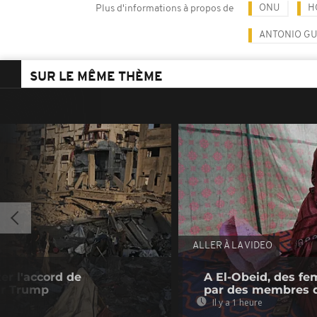
ONU
H
Plus d'informations à propos de
ANTONIO G
SUR LE MÊME THÈME
ALLER À LA VIDEO
er l'accord de
A El-Obeid, des fe
r Trump
par des membres 
Il y a 1 heure