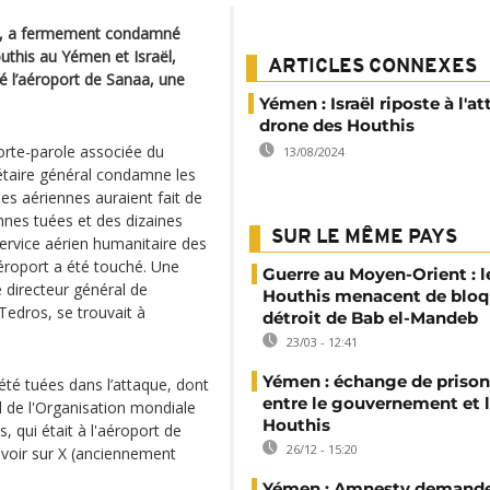
es, a fermement condamné
outhis au Yémen et Israël,
ARTICLES CONNEXES
lé l’aéroport de Sanaa, une
Yémen : Israël riposte à l'a
drone des Houthis
orte-parole associée du
13/08/2024
rétaire général condamne les
es aériennes auraient fait de
nes tuées et des dizaines
SUR LE MÊME PAYS
ervice aérien humanitaire des
éroport a été touché. Une
Guerre au Moyen-Orient : l
e directeur général de
Houthis menacent de bloq
Tedros, se trouvait à
détroit de Bab el-Mandeb
23/03 - 12:41
Yémen : échange de prison
té tuées dans l’attaque, dont
entre le gouvernement et 
l de l'Organisation mondiale
Houthis
qui était à l'aéroport de
26/12 - 15:20
oir sur X (anciennement
Yémen : Amnesty demand