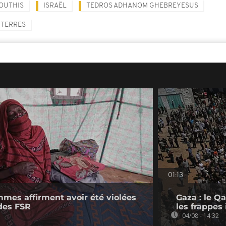
OUTHIS
ISRAËL
TEDROS ADHANOM GHEBREYESUS
UTERRES
01:13
mmes affirment avoir été violées
Gaza : le Q
des FSR
les frappes 
04/08 - 14:32