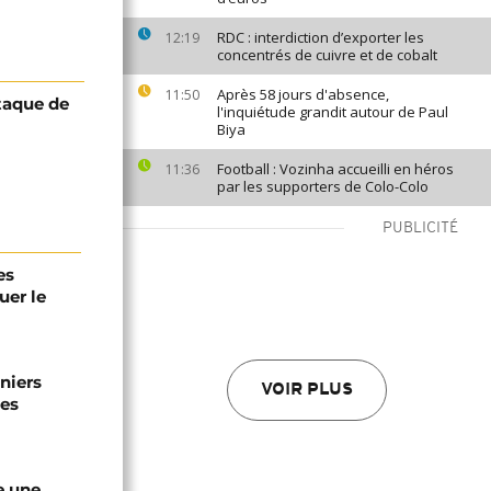
RDC : interdiction d’exporter les
12:19
concentrés de cuivre et de cobalt
Après 58 jours d'absence,
11:50
ttaque de
l'inquiétude grandit autour de Paul
Biya
Football : Vozinha accueilli en héros
11:36
par les supporters de Colo-Colo
PUBLICITÉ
es
uer le
niers
VOIR PLUS
les
e une