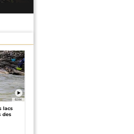
02:04
 lacs
s des