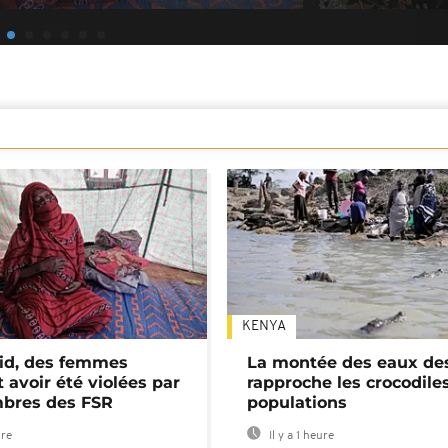
KENYA
id, des femmes
La montée des eaux des
 avoir été violées par
rapproche les crocodile
bres des FSR
populations
ure
Il y a 1 heure