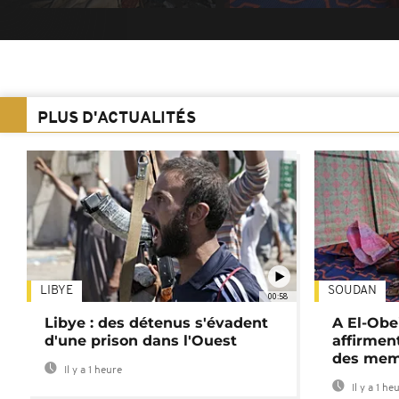
PLUS D'ACTUALITÉS
LIBYE
SOUDAN
00:58
Libye : des détenus s'évadent
A El-Obe
d'une prison dans l'Ouest
affirment
des mem
Il y a 1 heure
Il y a 1 he