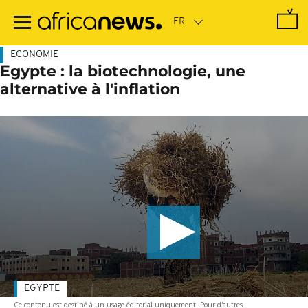
Passer
au
contenu
principal
ECONOMIE
Egypte : la biotechnologie, une
alternative à l'inflation
EGYPTE
Ce contenu est destiné à un usage éditorial uniquement. Pour d'autres