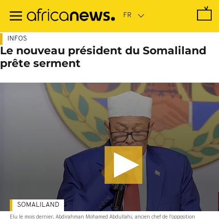
Passer
au
contenu
principal
INFOS
Le nouveau président du Somaliland
prête serment
SOMALILAND
Elu le mois dernier, Abdirahman Mohamed Abdullahi, ancien chef de l’opposition