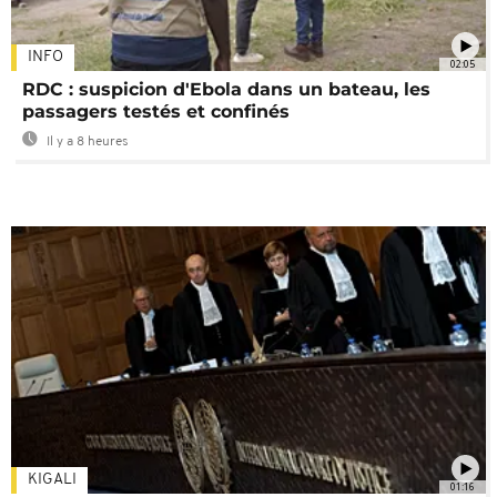
INFO
02:05
RDC : suspicion d'Ebola dans un bateau, les
passagers testés et confinés
Il y a 8 heures
KIGALI
01:16