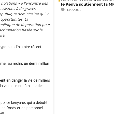
 violations »
à l'encontre des
le Kenya soutiennent la 
assistons à de graves
14/05/2025
République dominicaine qui y
 opportunités. La
politique de déportation pour
scrimination basée sur la
uté.
type dans l'histoire récente de
mme, au moins un demi-million
nt en danger la vie de milliers
r la violence endémique des
 police kenyane, qui a débuté
 de fonds et de personnel
ngs.