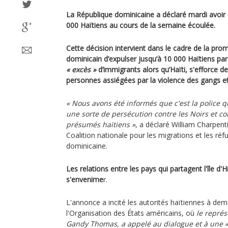
La République dominicaine a déclaré mardi avoir 
000 Haïtiens au cours de la semaine écoulée.
Cette décision intervient dans le cadre de la p
dominicain d’expulser jusqu’à 10 000 Haïtiens p
« excès »
d’immigrants alors qu’Haïti, s'efforce de 
personnes assiégées par la violence des gangs et
« Nous avons été informés que c'est la police q
une sorte de persécution contre les Noirs et co
présumés haïtiens »
, a déclaré William Charpent
Coalition nationale pour les migrations et les ré
dominicaine.
Les relations entre les pays qui partagent l'île d'
s'envenime
r.
L'annonce a incité les autorités haïtiennes à de
l'Organisation des États américains, où
le représ
Gandy Thomas, a appelé au dialogue et à une