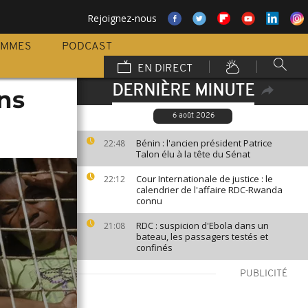
Rejoignez-nous
AMMES
PODCAST
EN DIRECT
DERNIÈRE MINUTE
ns
6 août 2026
Bénin : l'ancien président Patrice
22:48
Talon élu à la tête du Sénat
Cour Internationale de justice : le
22:12
calendrier de l'affaire RDC-Rwanda
connu
RDC : suspicion d'Ebola dans un
21:08
bateau, les passagers testés et
confinés
PUBLICITÉ