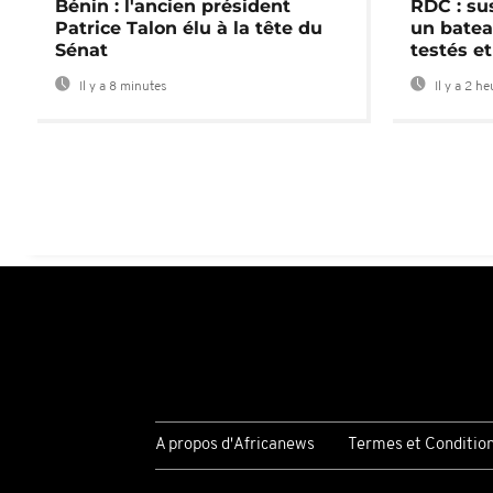
Bénin : l'ancien président
RDC : su
Patrice Talon élu à la tête du
un batea
Sénat
testés et
Il y a 8 minutes
Il y a 2 h
A propos d'Africanews
Termes et Conditio