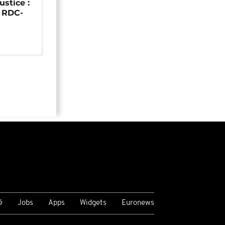
ustice :
e RDC-
é
Jobs
Apps
Widgets
Euronews