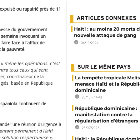
expulsé ou rapatrié près de 11
ARTICLES CONNEXES
Haïti : au moins 20 morts 
romesse du gouvernement
nouvelle attaque de gang
ar semaine invoquant un
faire face à l'afflux de
04/10/2024
 la pauvreté.
ui mène les opérations. C'est
SUR LE MÊME PAYS
ntre tous ceux qui sont
ier, coordinateur de la
La tempête tropicale Meli
fugiés, basée en République
menace Haïti et la Républ
dominicaine
23/10 - 14:43
Hispaniola continuent de
République dominicaine :
manifestation contre la
régularisation d’étrangers
mander une réunion d'urgence à
28/07/2025
entant permanent d'Haïti,
« solution respectueuse »
,
Haïti : la République domi