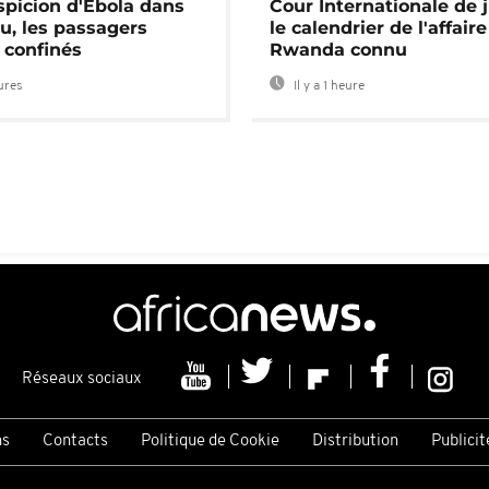
spicion d'Ebola dans
Cour Internationale de j
u, les passagers
le calendrier de l'affair
 confinés
Rwanda connu
eures
Il y a 1 heure
Réseaux sociaux
ns
Contacts
Politique de Cookie
Distribution
Publicit