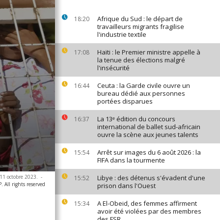
Afrique du Sud : le départ de
18:20
travailleurs migrants fragilise
l'industrie textile
Haïti : le Premier ministre appelle à
17:08
la tenue des élections malgré
l'insécurité
Ceuta : la Garde civile ouvre un
16:44
bureau dédié aux personnes
portées disparues
La 13ᵉ édition du concours
16:37
international de ballet sud-africain
ouvre la scène aux jeunes talents
Arrêt sur images du 6 août 2026 : la
15:54
FIFA dans la tourmente
 11 octobre 2023.
-
Libye : des détenus s'évadent d'une
15:52
 All rights reserved
prison dans l'Ouest
A El-Obeid, des femmes affirment
15:34
avoir été violées par des membres
des FSR