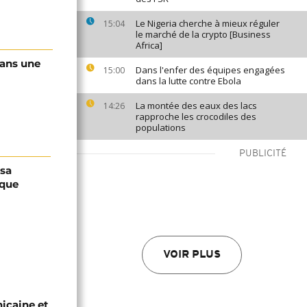
Le Nigeria cherche à mieux réguler
15:04
le marché de la crypto [Business
Africa]
dans une
Dans l'enfer des équipes engagées
15:00
dans la lutte contre Ebola
La montée des eaux des lacs
14:26
rapproche les crocodiles des
populations
PUBLICITÉ
ssa
ique
VOIR PLUS
nicaine et