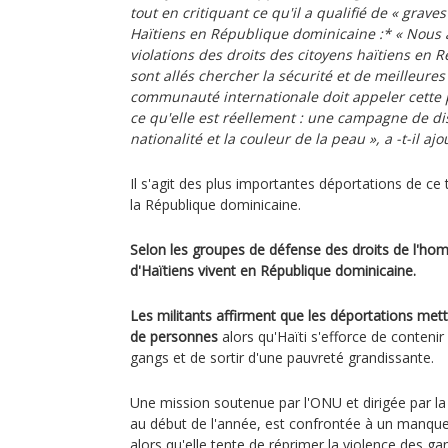
tout en critiquant ce qu'il a qualifié de
« graves
Haïtiens en République dominicaine :
*
« Nous 
violations des droits des citoyens haïtiens en 
sont allés chercher la sécurité et de meilleures
communauté internationale doit appeler cette 
ce qu'elle est réellement : une campagne de di
nationalité et la couleur de la peau »,
a -t-il ajo
Il s'agit des plus importantes déportations de ce 
la République dominicaine.
Selon les groupes de défense des droits de l'ho
d'Haïtiens vivent en République dominicaine.
Les militants affirment que les déportations mette
de personnes
alors qu'Haïti s'efforce de conteni
gangs et de sortir d'une pauvreté grandissante.
Une mission soutenue par l'ONU et dirigée par la
au début de l'année, est confrontée à un manque
alors qu'elle tente de réprimer la violence des ga