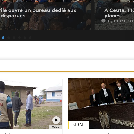
ivile ouvre un bureau dédié aux
À Ceuta, 1 
 disparues
places
Il y a 10 heures
KIGALI
02:05