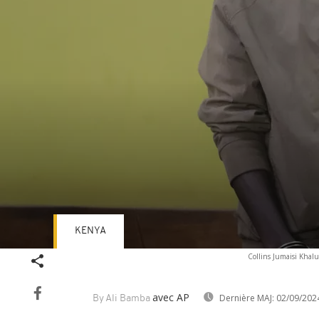
KENYA
Volume
Collins Jumaisi Khalu
90%
avec AP
Dernière MAJ:
02/09/202
By Ali Bamba