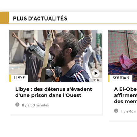
PLUS D'ACTUALITÉS
LIBYE
SOUDAN
00:58
Libye : des détenus s'évadent
A El-Obe
d'une prison dans l'Ouest
affirment
des mem
Il y a 53 minutes
Il y a 46 