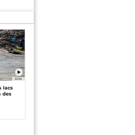
02:04
 lacs
s des