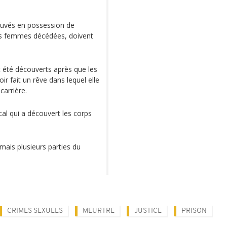
rouvés en possession de
es femmes décédées, doivent
nt été découverts après que les
r fait un rêve dans lequel elle
carrière.
al qui a découvert les corps
mais plusieurs parties du
CRIMES SEXUELS
MEURTRE
JUSTICE
PRISON