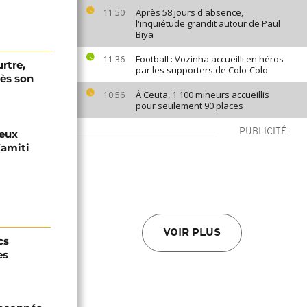
Après 58 jours d'absence,
11:50
l'inquiétude grandit autour de Paul
Biya
Football : Vozinha accueilli en héros
11:36
rtre,
par les supporters de Colo-Colo
rès son
À Ceuta, 1 100 mineurs accueillis
10:56
pour seulement 90 places
PUBLICITÉ
reux
Kamiti
VOIR PLUS
cs
es