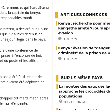
é 42 femmes et qui était détenu
dans la capitale du Kenya,
ARTICLES CONNEXES
 responsables mardi.
Kenya : recherché pour meu
Kangethe arrêté 7 jours ap
r intérim, a déclaré que Collins
évasion
s que 12 autres détenus de
r séjour illégal dans le pays.
13/08/2024
Kenya : évasion de "dange
lors d'une conférence de
criminels" de la prison de 
prises à l'encontre de huit
13/08/2024
t du poste et les officiers qui
sion a été facilitée par des
SUR LE MÊME PAYS
ents avaient été déployés en
La montée des eaux des la
.
rapproche les crocodiles d
populations
échappés tôt mardi matin après
Il y a 51 minutes
 le mur d'enceinte.