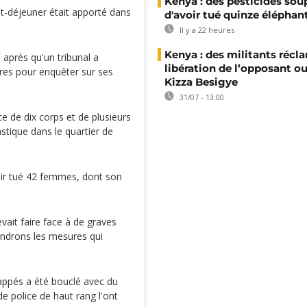
Kenya : des pesticides so
t-déjeuner était apporté dans
d'avoir tué quinze éléphan
Il y a 22 heures
Kenya : des militants récl
 après qu'un tribunal a
libération de l’opposant o
res pour enquêter sur ses
Kizza Besigye
31/07 - 13:00
te de dix corps et de plusieurs
stique dans le quartier de
oir tué 42 femmes, dont son
evait faire face à de graves
endrons les mesures qui
appés a été bouclé avec du
de police de haut rang l'ont