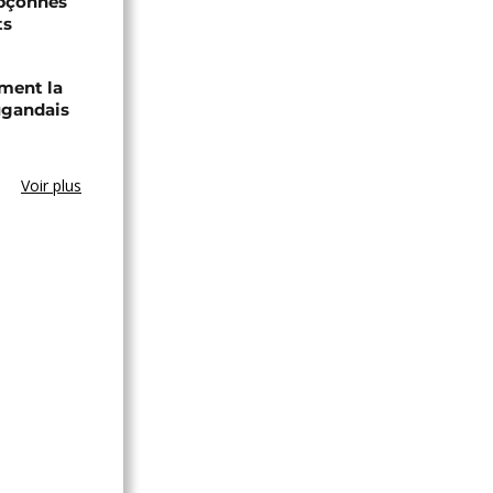
upçonnés
ts
ament la
ugandais
Voir plus