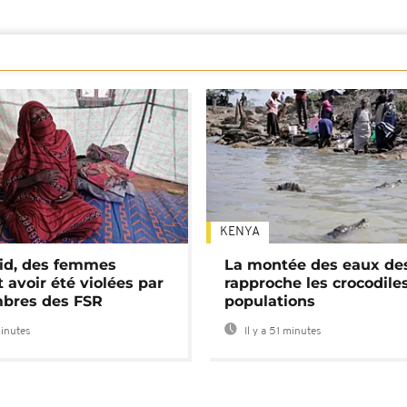
KENYA
id, des femmes
La montée des eaux des
 avoir été violées par
rapproche les crocodile
bres des FSR
populations
minutes
Il y a 51 minutes