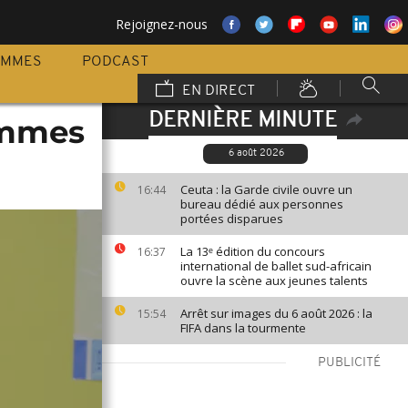
Rejoignez-nous
AMMES
PODCAST
EN DIRECT
DERNIÈRE MINUTE
emmes
6 août 2026
Ceuta : la Garde civile ouvre un
16:44
bureau dédié aux personnes
portées disparues
La 13ᵉ édition du concours
16:37
international de ballet sud-africain
ouvre la scène aux jeunes talents
Arrêt sur images du 6 août 2026 : la
15:54
FIFA dans la tourmente
PUBLICITÉ