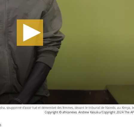
sha, soupçonné d'avoir tué et démembré des femmes, devant le tribunal de Nairobi, au Kenya, le
Copyright © africanews
Andrew Kasuku/Copyright 2024 The AP. A
4