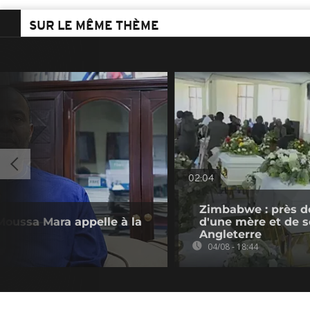
SUR LE MÊME THÈME
02:04
Zimbabwe : près d
, Moussa Mara appelle à la
d'une mère et de se
Angleterre
04/08 - 18:44