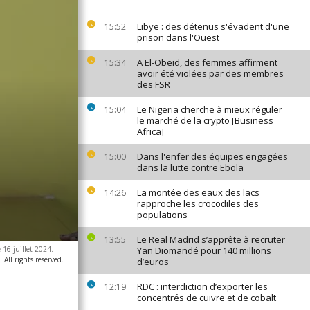
Libye : des détenus s'évadent d'une
15:52
prison dans l'Ouest
A El-Obeid, des femmes affirment
15:34
avoir été violées par des membres
des FSR
Le Nigeria cherche à mieux réguler
15:04
le marché de la crypto [Business
Africa]
Dans l'enfer des équipes engagées
15:00
dans la lutte contre Ebola
La montée des eaux des lacs
14:26
rapproche les crocodiles des
populations
Le Real Madrid s’apprête à recruter
13:55
 16 juillet 2024.
-
Yan Diomandé pour 140 millions
ll rights reserved.
d’euros
RDC : interdiction d’exporter les
12:19
concentrés de cuivre et de cobalt