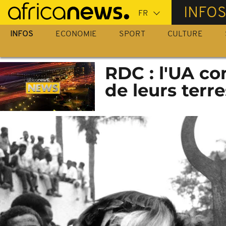
Passer
INFO
au
contenu
INFOS
ECONOMIE
SPORT
CULTURE
principal
RDC : l'UA c
de leurs terr