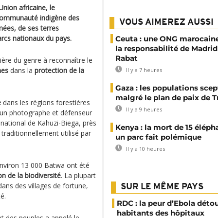
nion africaine, le
a communauté indigène des
VOUS AIMEREZ AUSSI
nnées, de ses terres
parcs nationaux du pays.
Ceuta : une ONG marocaine
la responsabilité de Madrid
Rabat
ière du genre à reconnaître le
nes
dans la
protection de la
Il y a 7 heures
Gaza : les populations sce
malgré le plan de paix de 
e
dans les régions forestières
Il y a 9 heures
 un photographe et défenseur
 national de Kahuzi-Biega, près
Kenya : la mort de 15 éléph
e traditionnellement utilisé par
un parc fait polémique
Il y a 10 heures
environ 13 000 Batwa ont été
on de la biodiversité
. La plupart
dans des villages de fortune,
SUR LE MÊME PAYS
é.
RDC : la peur d’Ebola déto
habitants des hôpitaux
t des peuples a appelé le