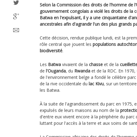
Selon la Commission des droits de l'homme de l'U
gouvernement congolais a violé les droits de l
Batwa en l'expulsant, il y a une cinquantaine d'a
ancestrales afin d'agrandir l'un des plus grands 
Cette décision, rendue publique lundi, est la prem
rôle central que jouent les
populations autochto
biodiversité
.
Les
Batwa
vivaient de la
chasse
et de la
cueillett
de
l'Ouganda
, du
Rwanda
et de la RDC. En 1970,
de l'environnement belge a fondé le célèbre parc
de la rive occidentale du
lac Kivu
, sur un territoir
les Batwa.
À la suite de l'agrandissement du parc en 1975, 
expulsés de leurs maisons au nom de la
protecti
d'entre eux vivent encore à la périphérie du parc 
luttant pour l'accès à la terre et aux soins de sant
La Commission africaine des droits de l'homme e