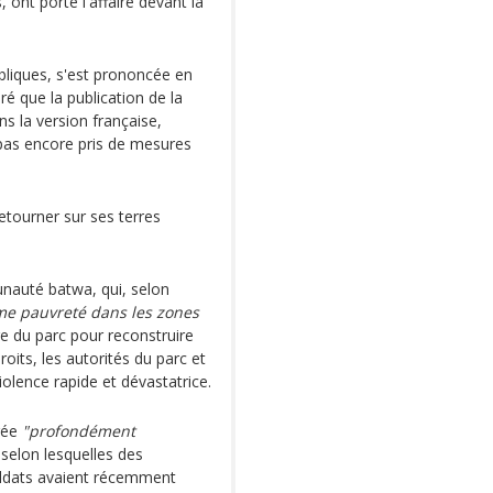
 ont porté l'affaire devant la
bliques, s'est prononcée en
é que la publication de la
ns la version française,
pas encore pris de mesures
etourner sur ses terres
nauté batwa, qui, selon
me pauvreté dans les zones
ire du parc pour reconstruire
oits, les autorités du parc et
iolence rapide et dévastatrice.
arée
"profondément
selon lesquelles des
oldats avaient récemment