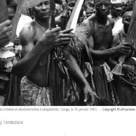
s tribales et dévotionnelles à Léopoldville, Congo, le 16 janvier 1961.
-
Copyright © africanews
J:
13/08/2024