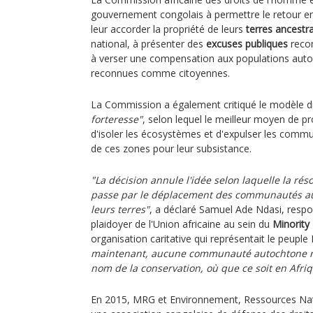
gouvernement congolais à permettre le retour en
leur accorder la propriété de leurs
terres ancestr
national, à présenter des
excuses publiques
recon
à verser une compensation aux populations auto
reconnues comme citoyennes.
La Commission a également critiqué le modèle d
forteresse"
, selon lequel le meilleur moyen de pr
d'isoler les écosystèmes et d'expulser les comm
de ces zones pour leur subsistance.
"La décision annule l'idée selon laquelle la réso
passe par le déplacement des communautés aut
leurs terres"
, a déclaré Samuel Ade Ndasi, respon
plaidoyer de l'Union africaine au sein du
Minority
organisation caritative qui représentait le peupl
maintenant, aucune communauté autochtone ne
nom de la conservation, où que ce soit en Afriq
En 2015, MRG et Environnement, Ressources Nat