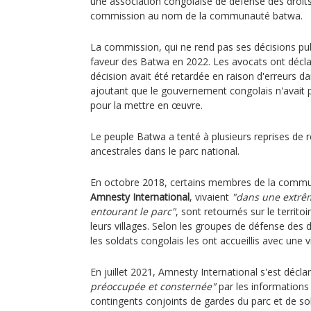
une association congolaise de défense des droits,
commission au nom de la communauté batwa.
La commission, qui ne rend pas ses décisions pu
faveur des Batwa en 2022. Les avocats ont déclar
décision avait été retardée en raison d'erreurs da
ajoutant que le gouvernement congolais n'avait 
pour la mettre en œuvre.
Le peuple Batwa a tenté à plusieurs reprises de r
ancestrales dans le parc national.
En octobre 2018, certains membres de la commu
Amnesty International
, vivaient
"dans une extrê
entourant le parc"
, sont retournés sur le territo
leurs villages. Selon les groupes de défense des dr
les soldats congolais les ont accueillis avec une v
En juillet 2021, Amnesty International s'est décl
préoccupée et consternée"
par les informations 
contingents conjoints de gardes du parc et de s