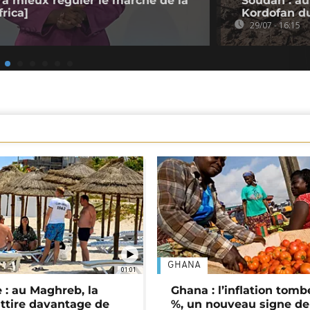
 à mieux réguler le marché de la
Soudan : au
rica]
Kordofan d
29/07 - 16:15
GHANA
01:01
 : au Maghreb, la
Ghana : l’inflation tomb
attire davantage de
%, un nouveau signe de