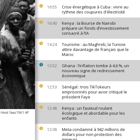
Crise énergétique à Cuba : vivre au
16:55
rythme des coupures d'électricité
Kenya : la Bourse de Nairobi
16:40
prépare un fonds d’investissement
consacré à l’IA
Tourisme : au Maghreb, la Tunisie
14:24
attire davantage de français que le
Maroc
Ghana : l’inflation tombe à 4,6 %, un
13:52
nouveau signe de redressement
économique
Sénégal : trois TikTokeurs
12:53
emprisonnés pour avoir critiqué le
président Faye
Kenya : un fauteuil roulant
12:48
Horst Faas/1961 AP
écologique et abordable pour les
enfants
Meta condamné à 942 millions de
12:08
dollars pour non protection des
mineurs