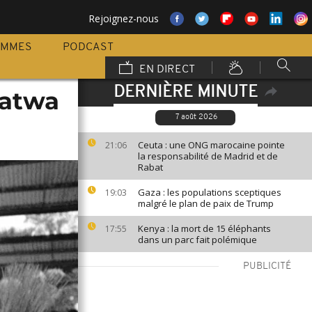
Rejoignez-nous
AMMES
PODCAST
EN DIRECT
DERNIÈRE MINUTE
Batwa
7 août 2026
Ceuta : une ONG marocaine pointe
21:06
la responsabilité de Madrid et de
Rabat
Gaza : les populations sceptiques
19:03
malgré le plan de paix de Trump
Kenya : la mort de 15 éléphants
17:55
dans un parc fait polémique
PUBLICITÉ