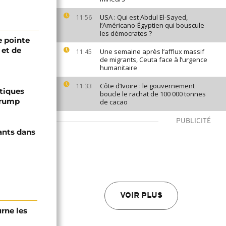
USA : Qui est Abdul El-Sayed,
11:56
l’Américano-Égyptien qui bouscule
les démocrates ?
 pointe
 et de
Une semaine après l’afflux massif
11:45
de migrants, Ceuta face à l’urgence
humanitaire
Côte d’Ivoire : le gouvernement
11:33
ptiques
boucle le rachat de 100 000 tonnes
Trump
de cacao
PUBLICITÉ
ants dans
VOIR PLUS
urne les