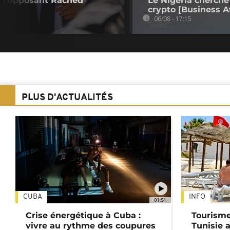
de l'opposant Rached
Le Nigeria cherche
crypto [Business Af
06/08 - 17:15
PLUS D'ACTUALITÉS
CUBA
INFO
01:54
Crise énergétique à Cuba :
Tourisme
vivre au rythme des coupures
Tunisie 