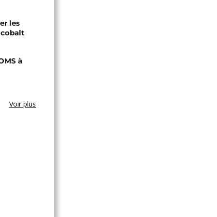
er les
 cobalt
'OMS à
Voir plus