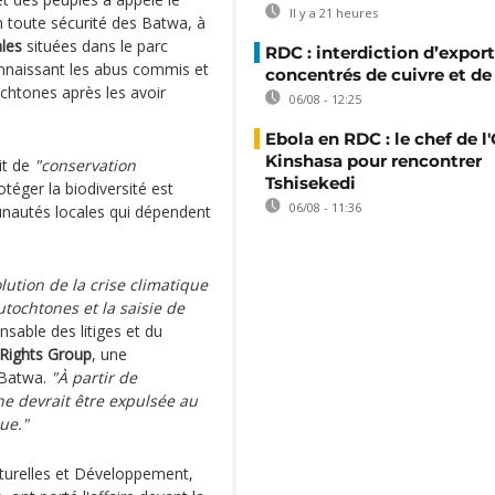
Il y a 21 heures
 toute sécurité des Batwa, à
ales
situées dans le parc
RDC : interdiction d’export
naissant les abus commis et
concentrés de cuivre et de
chtones après les avoir
06/08 - 12:25
Ebola en RDC : le chef de l
Kinshasa pour rencontrer
it de
"conservation
Tshisekedi
otéger la biodiversité est
06/08 - 11:36
unautés locales qui dépendent
lution de la crise climatique
ochtones et la saisie de
sable des litiges et du
 Rights Group
, une
e Batwa.
"À partir de
 devrait être expulsée au
ue."
urelles et Développement,