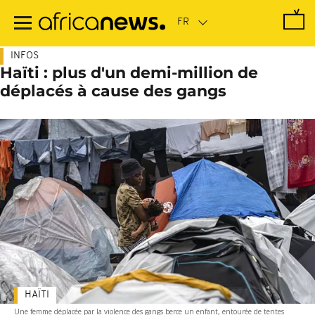
Passer
au
contenu
principal
INFOS
Haïti : plus d'un demi-million de
déplacés à cause des gangs
HAÏTI
Une femme déplacée par la violence des gangs berce un enfant, entourée de tentes