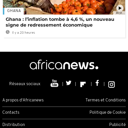
GHANA
00:51
Ghana : l’inflation tombe à 4,6 %, un nouveau
signe de redressement économique
Il y a 20 heures
Réseaux sociaux
A propos d'Africanews
Termes et Conditions
Contacts
Politique de Cookie
Distribution
Publicité