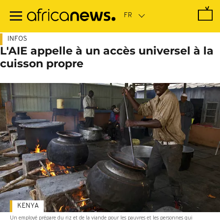
Passer
au
contenu
principal
INFOS
L'AIE appelle à un accès universel à la
cuisson propre
KENYA
Un employé prépare du riz et de la viande pour les pauvres et les personnes qui