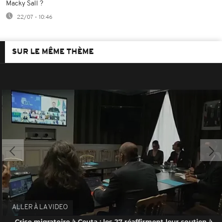
Macky Sall ?
22/07 - 10:46
SUR LE MÊME THÈME
ALLER À LA VIDEO
Crise migratoire à Ceuta : les 27 réaffirment leur soutien à