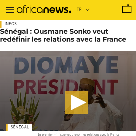
Passer
au
contenu
principal
INFOS
Sénégal : Ousmane Sonko veut
redéfinir les relations avec la France
SÉNÉGAL
Le premier ministre veut revoir les relations avec la France
-