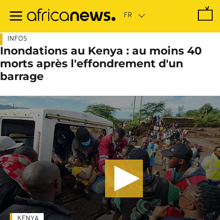
Passer
au
contenu
principal
INFOS
Inondations au Kenya : au moins 40
morts après l'effondrement d'un
barrage
KENYA