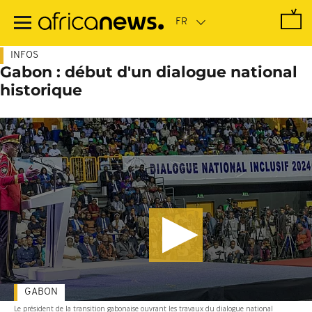
Passer
au
contenu
principal
INFOS
Gabon : début d'un dialogue national
historique
GABON
Le président de la transition gabonaise ouvrant les travaux du dialogue national