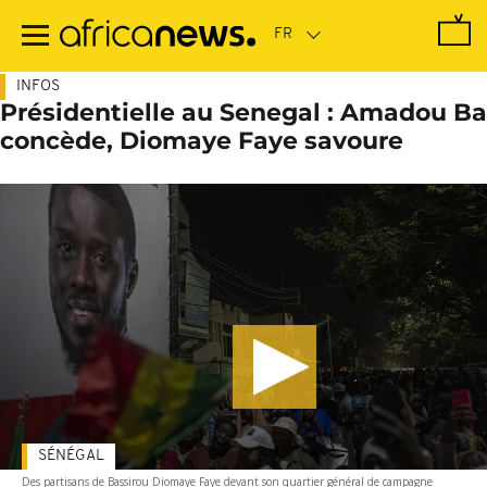
Passer
au
contenu
principal
INFOS
Présidentielle au Senegal : Amadou Ba
concède, Diomaye Faye savoure
SÉNÉGAL
Des partisans de Bassirou Diomaye Faye devant son quartier général de campagne