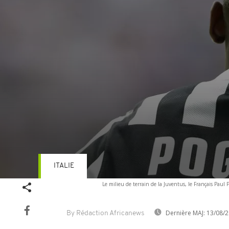
ITALIE
Volume
Le milieu de terrain de la Juventus, le Français Paul 
90%
Dernière MAJ:
13/08/2
By Rédaction Africanews