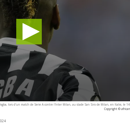
Pogba, lors d'un match de Serie A contre l'Inter Milan, au stade San Siro de Milan, en Italie, le 
Copyright © africa
024