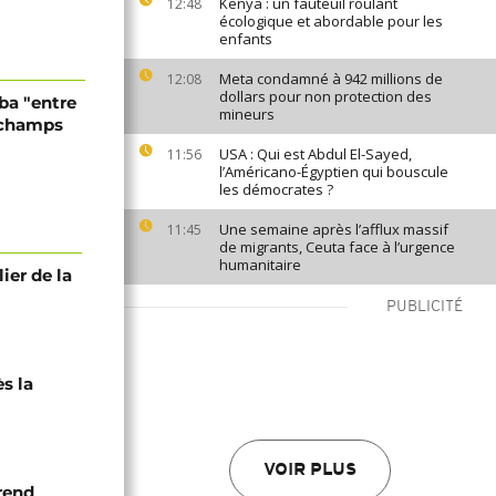
Kenya : un fauteuil roulant
12:48
écologique et abordable pour les
enfants
Meta condamné à 942 millions de
12:08
dollars pour non protection des
ba "entre
mineurs
schamps
USA : Qui est Abdul El-Sayed,
11:56
l’Américano-Égyptien qui bouscule
les démocrates ?
Une semaine après l’afflux massif
11:45
de migrants, Ceuta face à l’urgence
humanitaire
lier de la
PUBLICITÉ
ès la
VOIR PLUS
 rend