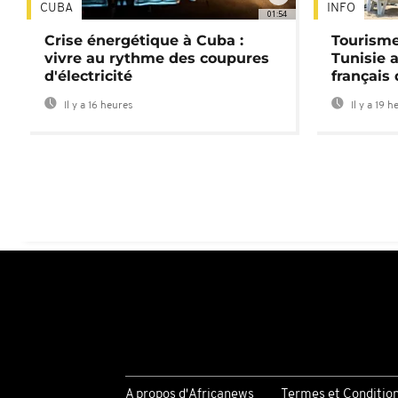
CUBA
INFO
01:54
Crise énergétique à Cuba :
Tourisme
vivre au rythme des coupures
Tunisie 
d'électricité
français
Il y a 16 heures
Il y a 19 h
A propos d'Africanews
Termes et Conditio