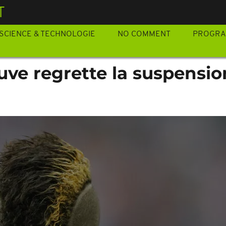
T
SCIENCE & TECHNOLOGIE
NO COMMENT
PROGR
 Juve regrette la suspensi