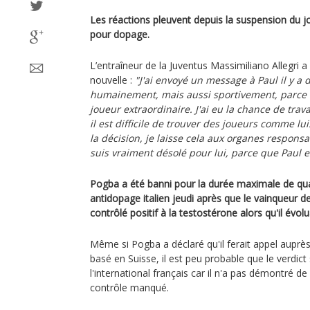
Les réactions pleuvent depuis la suspension du j
pour dopage.
L’entraîneur de la Juventus Massimiliano Allegri a
nouvelle :
"J'ai envoyé un message à Paul il y a d
humainement, mais aussi sportivement, parce q
joueur extraordinaire. J'ai eu la chance de travai
il est difficile de trouver des joueurs comme l
la décision, je laisse cela aux organes respons
suis vraiment désolé pour lui, parce que Paul 
Pogba a été banni pour la durée maximale de quat
antidopage italien jeudi après que le vainqueur 
contrôlé positif à la testostérone alors qu'il évolu
Même si Pogba a déclaré qu'il ferait appel auprès 
basé en Suisse, il est peu probable que le verdict
l'international français car il n'a pas démontré 
contrôle manqué.