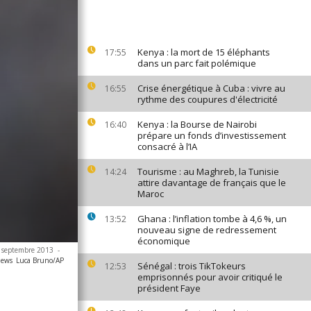
Kenya : la mort de 15 éléphants
17:55
dans un parc fait polémique
Crise énergétique à Cuba : vivre au
16:55
rythme des coupures d'électricité
Kenya : la Bourse de Nairobi
16:40
prépare un fonds d’investissement
consacré à l’IA
Tourisme : au Maghreb, la Tunisie
14:24
attire davantage de français que le
Maroc
Ghana : l’inflation tombe à 4,6 %, un
13:52
nouveau signe de redressement
économique
14 septembre 2013
-
news
Luca Bruno/AP
Sénégal : trois TikTokeurs
12:53
emprisonnés pour avoir critiqué le
président Faye