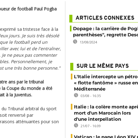
oueur de football Paul Pogba
ARTICLES CONNEXES
Dopage : la carrière de Pog
 exprimé sa tristesse face à la
parenthèses", regrette De
eux jours. Je suis très désolé
ue le football perd un
13/08/2024
ller avec lui et de l'entraîner,
ui. Je ne peux pas commenter
ables. Personnellement, je
SUR LE MÊME PAYS
est une très bonne personne."
L'Italie intercepte un pétro
re ans par le tribunal
« flotte fantôme » russe en
de la Coupe du monde a été
Méditerranée
ait à la Juventus.
03/08 - 16:35
Italie : la colère monte apr
du Tribunal arbitral du sport
mort d'un Marocain lors
 soit renversé par
d'une interpellation
de raisons atténuantes pour son
21/07 - 16:09
Vatican : le pape Léon XIV