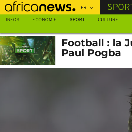
Passer
SPOR
au
contenu
INFOS
ECONOMIE
SPORT
CULTURE
principal
Football : la
Paul Pogba