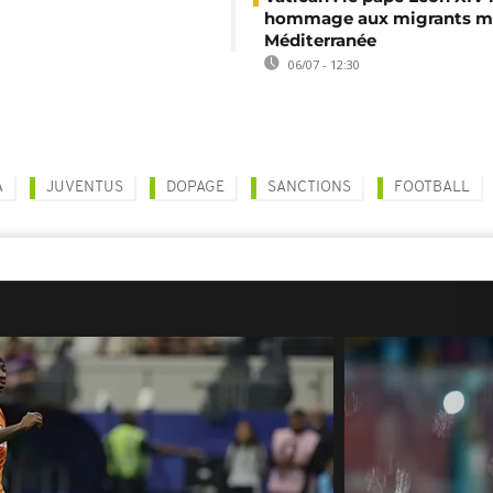
hommage aux migrants mo
Méditerranée
06/07 - 12:30
A
JUVENTUS
DOPAGE
SANCTIONS
FOOTBALL