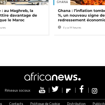
GHANA
01:01
 : au Maghreb, la
Ghana : l’inflation tomb
attire davantage de
%, un nouveau signe de
 que le Maroc
redressement économi
eures
Il y a 19 heures
Réseaux sociaux
ns
Contacts
Politique de Cookie
Distribution
Publicit