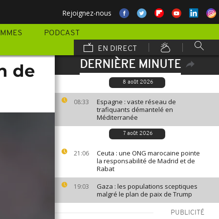
Rejoignez-nous
AMMES
PODCAST
EN DIRECT
DERNIÈRE MINUTE
on de
8 août 2026
Espagne : vaste réseau de
08:33
trafiquants démantelé en
Méditerranée
7 août 2026
Ceuta : une ONG marocaine pointe
21:06
la responsabilité de Madrid et de
Rabat
Gaza : les populations sceptiques
19:03
malgré le plan de paix de Trump
PUBLICITÉ