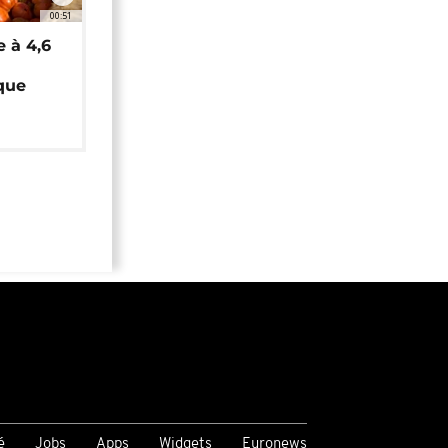
00:51
e à 4,6
que
é
Jobs
Apps
Widgets
Euronews