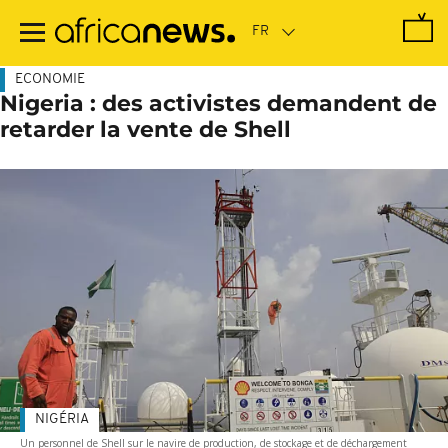
Passer
au
contenu
principal
ECONOMIE
Nigeria : des activistes demandent de
retarder la vente de Shell
NIGÉRIA
Un personnel de Shell sur le navire de production, de stockage et de déchargement