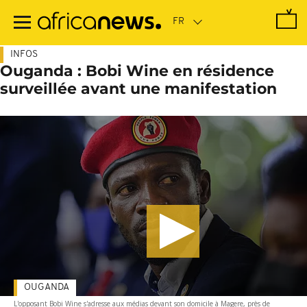
Passer
au
contenu
principal
INFOS
Ouganda : Bobi Wine en résidence
surveillée avant une manifestation
OUGANDA
L'opposant Bobi Wine s'adresse aux médias devant son domicile à Magere, près de