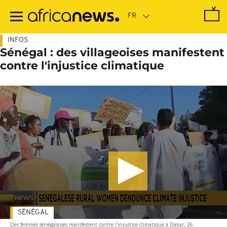
Passer
au
contenu
principal
INFOS
Sénégal : des villageoises manifestent
contre l'injustice climatique
SÉNÉGAL
Des femmes sénégalaises manifestent contre l'injustice climatique à Dakar, 26