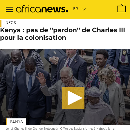
Passer
au
contenu
principal
INFOS
Kenya : pas de ''pardon'' de Charles III
pour la colonisation
KENYA
Le roi Charles III de Grande-Bretagne à l'Office des Nations Unies à Nairobi, le 1er