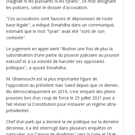
craignait ni les puissants ni les tyrans", ce mot désignant
les policiers, selon le dossier d'accusation.
"Ces accusations sont fausses et dépourvues de toute
base légale", a indiqué Ennahdha dans un communiqué,
estimant que le mot "tyran" avait été "sorti de son
contexte".
Le jugement en appel vient "illustrer une fois de plus la
subordination d'une partie du pouvoir judiciaire au pouvoir
exécutif et à sa volonté de harceler ses opposants
politiques", a ajouté Ennahdha.
M. Ghannouchi est la plus importante figure de
l'opposition au président Kais Saied depuis que ce dernier,
élu démocratiquement en 2019, s'est emparé des pleins
pouvoirs lors d'un coup de force le 25 juillet 2021 puis a
fait réviser la Constitution pour instaurer un régime ultra-
présidentiel.
Chef d'un parti qui a dominé la vie politique sur la dernière
décennie, il a été interrogé dans plusieurs enquêtes en
particulier, sur l'"envoi de jihadistes" vers la Syrie et l'Irak,