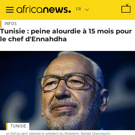
Passer
au
contenu
principal
INFOS
Tunisie : peine alourdie à 15 mois pour
le chef d'Ennahdha
TUNISIE
Le chef du parti islamiste et président du Parlement, Rached Ghannouchi,