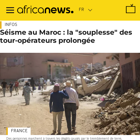
Passer
au
contenu
principal
INFOS
Séisme au Maroc : la "souplesse" des
tour-opérateurs prolongée
FRANCE
Des personnes marchent à travers les dégâts causés par le tremblement de terre,