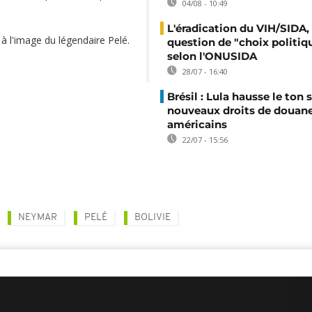
04/08 - 10:49
L'éradication du VIH/SIDA,
, à l'image du légendaire Pelé.
question de "choix politiq
selon l'ONUSIDA
28/07 - 16:40
Brésil : Lula hausse le ton s
nouveaux droits de douan
américains
22/07 - 15:56
NEYMAR
PELÉ
BOLIVIE