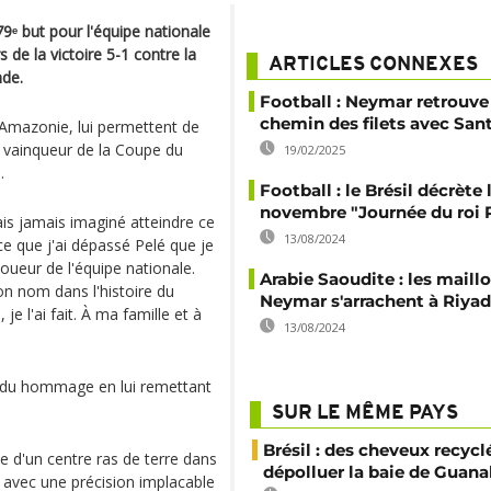
9ᵉ but pour l'équipe nationale
s de la victoire 5-1 contre la
ARTICLES CONNEXES
nde.
Football : Neymar retrouve
chemin des filets avec San
 Amazonie, lui permettent de
le vainqueur de la Coupe du
19/02/2025
.
Football : le Brésil décrète 
novembre "Journée du roi 
vais jamais imaginé atteindre ce
13/08/2024
rce que j'ai dépassé Pelé que je
joueur de l'équipe nationale.
Arabie Saoudite : les maill
mon nom dans l'histoire du
Neymar s'arrachent à Riyad
 je l'ai fait. À ma famille et à
13/08/2024
rendu hommage en lui remettant
SUR LE MÊME PAYS
Brésil : des cheveux recycl
e d'un centre ras de terre dans
dépolluer la baie de Guana
u avec une précision implacable