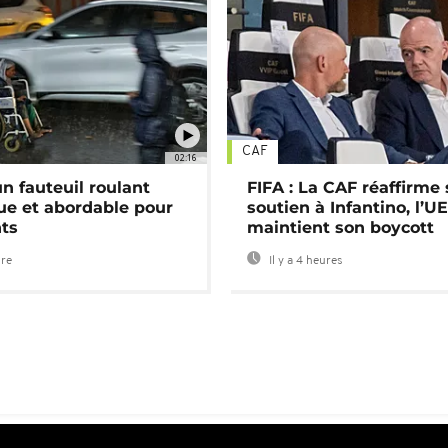
CAF
02:16
n fauteuil roulant
FIFA : La CAF réaffirme
ue et abordable pour
soutien à Infantino, l’U
nts
maintient son boycott
ure
Il y a 4 heures