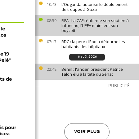
L’Ouganda autorise le déploiement
10:43
de troupes à Gaza
FIFA : La CAF réaffirme son soutien à
08:59
Infantino, l’UEFA maintient son
 le
boycott
tos
RDC : la peur d’Ebola détourne les
07:17
habitants des hôpitaux
le 19
6 août 2026
Pelé"
Bénin : l'ancien président Patrice
22:48
Talon élu à la tête du Sénat
ots de
PUBLICITÉ
és pour
VOIR PLUS
bara