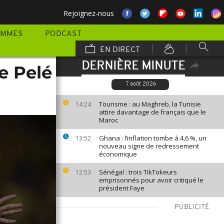
Rejoignez-nous
AMMES
PODCAST
EN DIRECT
DERNIÈRE MINUTE
e Pelé
7 août 2026
Tourisme : au Maghreb, la Tunisie
14:24
attire davantage de français que le
Maroc
Ghana : l’inflation tombe à 4,6 %, un
13:52
nouveau signe de redressement
économique
Sénégal : trois TikTokeurs
12:53
emprisonnés pour avoir critiqué le
président Faye
PUBLICITÉ