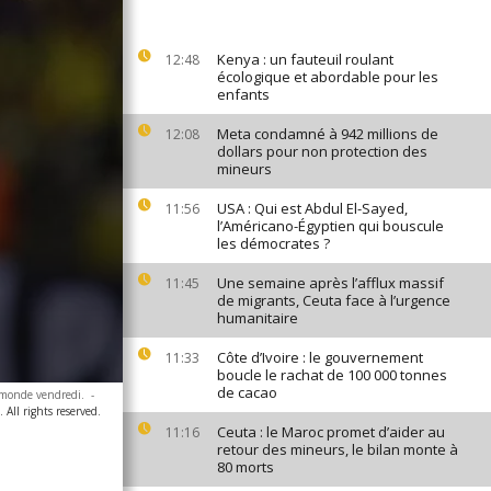
Kenya : un fauteuil roulant
12:48
écologique et abordable pour les
enfants
Meta condamné à 942 millions de
12:08
dollars pour non protection des
mineurs
USA : Qui est Abdul El-Sayed,
11:56
l’Américano-Égyptien qui bouscule
les démocrates ?
Une semaine après l’afflux massif
11:45
de migrants, Ceuta face à l’urgence
humanitaire
Côte d’Ivoire : le gouvernement
11:33
boucle le rachat de 100 000 tonnes
de cacao
u monde vendredi.
-
All rights reserved.
Ceuta : le Maroc promet d’aider au
11:16
retour des mineurs, le bilan monte à
80 morts