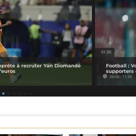
01:30
pprête à recruter Yan Diomandé
Football : V
d’euros
supporters 
06/08 - 11:36