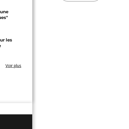
 une
ues"
ur les
e
Voir plus