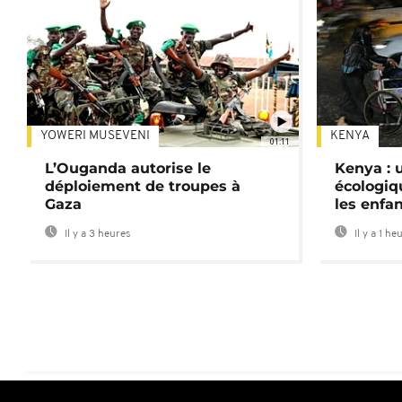
YOWERI MUSEVENI
KENYA
01:11
L’Ouganda autorise le
Kenya : u
déploiement de troupes à
écologiq
Gaza
les enfa
Il y a 3 heures
Il y a 1 he