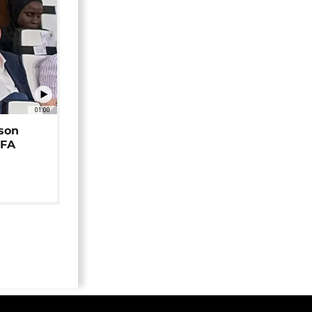
01:00
 son
EFA