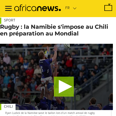
Passer
au
contenu
principal
SPORT
Rugby : la Namibie s'impose au Chili
en préparation au Mondial
CHILI
Ryan Ludick de la Namibie saisit le ballon lors d'un match amical de rugby