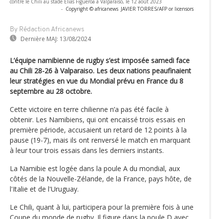
contre le Chili au stade Elias Figueroa à Valparaiso, le 12 août 2023
-
Copyright © africanews
JAVIER TORRES/AFP or licensors
By Rédaction Africanews
Dernière MAJ:
13/08/2024
L’équipe namibienne de rugby s’est imposée samedi face
au Chili 28-26 à Valparaiso. Les deux nations peaufinaient
leur stratégies en vue du Mondial prévu en France du 8
septembre au 28 octobre.
Cette victoire en terre chilienne n’a pas été facile à
obtenir. Les Namibiens, qui ont encaissé trois essais en
première période, accusaient un retard de 12 points à la
pause (19-7), mais ils ont renversé le match en marquant
à leur tour trois essais dans les derniers instants.
La Namibie est logée dans la poule A du mondial, aux
côtés de la Nouvelle-Zélande, de la France, pays hôte, de
l'Italie et de l'Uruguay.
Le Chili, quant à lui, participera pour la première fois à une
Coupe du monde de rugby. Il figure dans la poule D avec