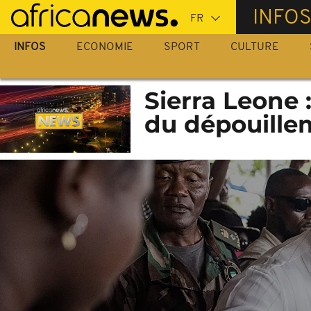
Passer
INFO
au
contenu
INFOS
ECONOMIE
SPORT
CULTURE
principal
Sierra Leone 
du dépouille