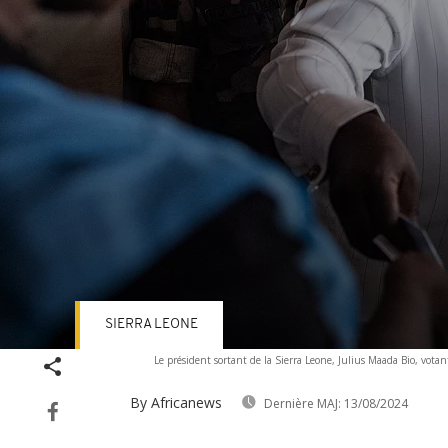
SIERRA LEONE
Volume
Le président sortant de la Sierra Leone, Julius Maada Bio, vota
90%
By Africanews
Dernière MAJ:
13/08/2024