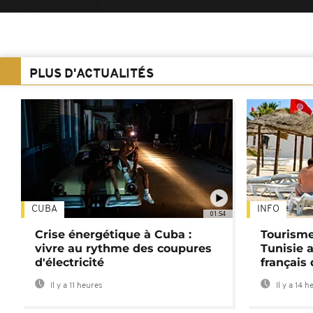
PLUS D'ACTUALITÉS
CUBA
INFO
01:54
Crise énergétique à Cuba :
Tourisme
vivre au rythme des coupures
Tunisie 
d'électricité
français
Il y a 11 heures
Il y a 14 h