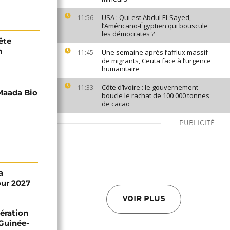
USA : Qui est Abdul El-Sayed,
11:56
l’Américano-Égyptien qui bouscule
les démocrates ?
ête
n
Une semaine après l’afflux massif
11:45
de migrants, Ceuta face à l’urgence
humanitaire
Côte d’Ivoire : le gouvernement
11:33
 Maada Bio
boucle le rachat de 100 000 tonnes
de cacao
PUBLICITÉ
a
ur 2027
VOIR PLUS
ération
 Guinée-