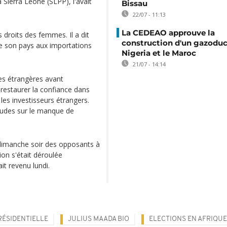
 Sierra Leone (SLPP), l'avait
Bissau
22/07 - 11:13
La CEDEAO approuve la
s droits des femmes. Il a dit
construction d'un gazoduc 
 de son pays aux importations
Nigeria et le Maroc
21/07 - 14:14
es étrangères avant
 restaurer la confiance dans
 les investisseurs étrangers.
études sur le manque de
 dimanche soir des opposants à
ion s'était déroulée
it revenu lundi.
RÉSIDENTIELLE
JULIUS MAADA BIO
ELECTIONS EN AFRIQUE