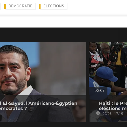
DÉMOCRATIE
ELECTIONS
02:07
l El-Sayed, l’Américano-Égyptien
Haïti : le P
émocrates ?
élections ma
06/08 - 17:19