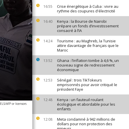
Crise énergétique à Cuba : vivre au
16:55
rythme des coupures d'électricité
Kenya : la Bourse de Nairobi
16:40
prépare un fonds d’investissement
consacré à l’IA
Tourisme : au Maghreb, la Tunisie
14:24
attire davantage de français que le
Maroc
Ghana : l’inflation tombe à 4,6 %, un
13:52
nouveau signe de redressement
économique
Sénégal : trois TikTokeurs
12:53
emprisonnés pour avoir critiqué le
président Faye
Kenya : un fauteuil roulant
12:48
S/AFP or licensors
écologique et abordable pour les
enfants
Meta condamné à 942 millions de
12:08
dollars pour non protection des
mineurs