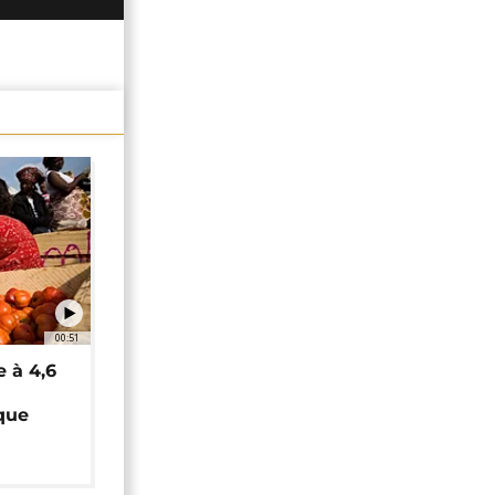
00:51
e à 4,6
que