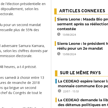
de l'élection présidentielle en
dépouillement, selon les
ARTICLES CONNEXES
lectorale.
Sierra Leone : Maada Bio pr
serment après sa réélectio
éélu pour un second mandat
contestée
 recueille plus de 55% des
13/08/2024
Sierra Leone : le président
al adversaire Samura Kamara,
réélu pour un 2e mandat
s, selon les chiffres donnés par
13/08/2024
mmission électorale.
8 heures, a-t-il précisé.
SUR LE MÊME PAYS
es samedi à choisir entre 13
La CEDEAO espère lancer l
llures de revanche de 2018
monnaie commune Eco po
 ans qui brigue un second
22/07 - 15:53
chef du Congrès de tout le
La CEDEAO demande la lib
des détenus politiques en