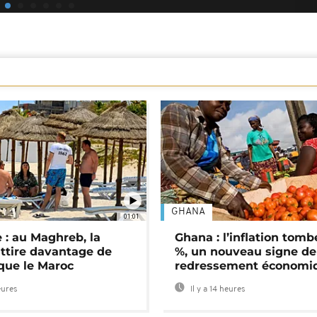
GHANA
01:01
 : au Maghreb, la
Ghana : l’inflation tomb
attire davantage de
%, un nouveau signe de
 que le Maroc
redressement économi
eures
Il y a 14 heures