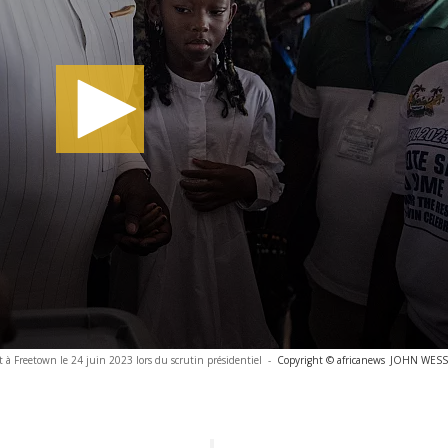
nt à Freetown le 24 juin 2023 lors du scrutin présidentiel
-
Copyright © africanews
JOHN WESSEL