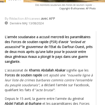
Des membres soudanais des Forces de soutien rapide
-
Copyright © africanews
AP Photo
avec AFP
By Rédaction Africanews
Dernière MAJ:
13/08/2024
L'armée soudanaise a accusé mercredi les paramilitaires
des Forces de soutien rapide (FSR) d'avoir
"enlevé et
assassiné"
le gouverneur de l'Etat du Darfour-Ouest, près
de deux mois après qu'une lutte pour le pouvoir entre
deux généraux rivaux a plongé le pays dans une guerre
sanglante.
L'assassinat de
Khamis Abdallah Abakar
signifie que les
Forces de soutien rapide
ont ajouté une
"nouvelle ligne à
leur liste de crimes barbares commis contre l'ensemble
du peuple soudanais"
, a déclaré l'armée sur Facebook,
qualifiant les faits d'
"acte brutal"
.
Depuis le 15 avril, la guerre entre l'armée du général
Abdel Fattah al-Burhane
et les paramilitaires des Forces