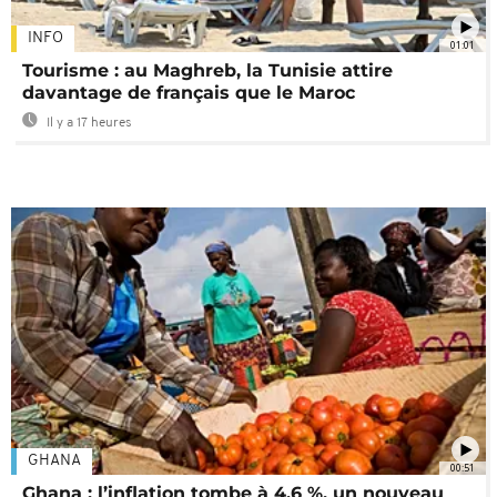
INFO
01:01
Tourisme : au Maghreb, la Tunisie attire
davantage de français que le Maroc
Il y a 17 heures
GHANA
00:51
Ghana : l’inflation tombe à 4,6 %, un nouveau