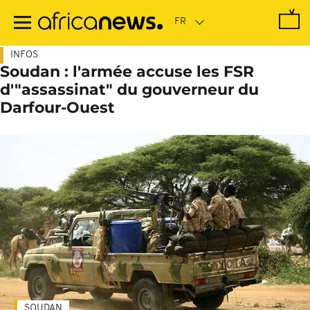
Passer
au
contenu
principal
INFOS
Soudan : l'armée accuse les FSR
d'"assassinat" du gouverneur du
Darfour-Ouest
SOUDAN