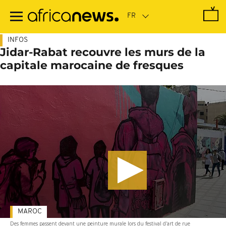
Passer
au
contenu
principal
INFOS
Jidar-Rabat recouvre les murs de la
capitale marocaine de fresques
MAROC
Des femmes passent devant une peinture murale lors du festival d'art de rue