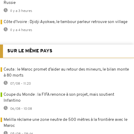
Russie
Il y a 3 heures
Côte d'Ivoire : Djidji Ayokwe, le tambour parleur retrouve son village
Il y a 4 heures
SUR LE MÊME PAYS
Ceuta : le Maroc promet d’aider au retour des mineurs, le bilan monte
à 80 morts
07/08 - 11:20
Coupe du Monde : la FIFA renonce à son projet, mais soutient
Infantino
06/08 - 10:08
Melilla réclame une zone neutre de 500 mètres à la frontière avec le
Maroc
05/08 - 09:46