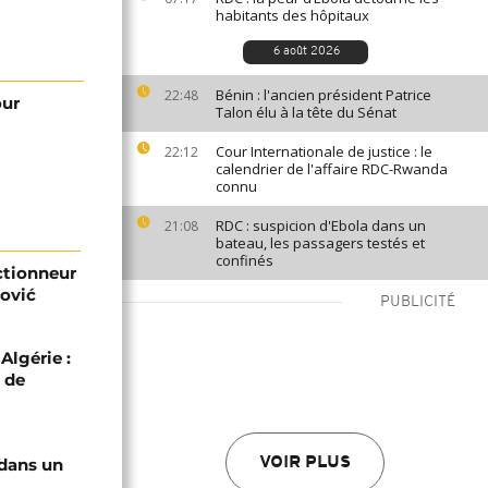
habitants des hôpitaux
6 août 2026
Bénin : l'ancien président Patrice
22:48
our
Talon élu à la tête du Sénat
Cour Internationale de justice : le
22:12
calendrier de l'affaire RDC-Rwanda
connu
RDC : suspicion d'Ebola dans un
21:08
bateau, les passagers testés et
confinés
ectionneur
ović
PUBLICITÉ
Algérie :
 de
 dans un
VOIR PLUS