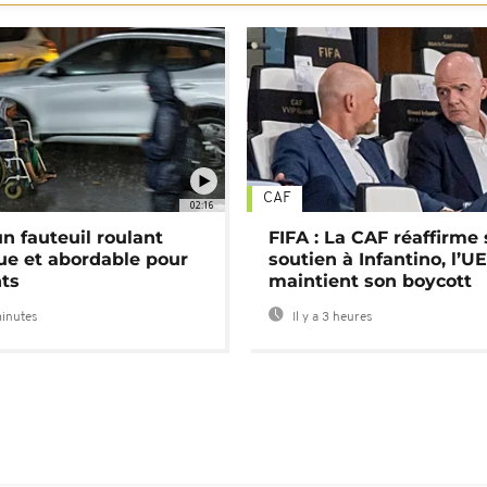
CAF
02:16
n fauteuil roulant
FIFA : La CAF réaffirme
ue et abordable pour
soutien à Infantino, l’U
nts
maintient son boycott
minutes
Il y a 3 heures