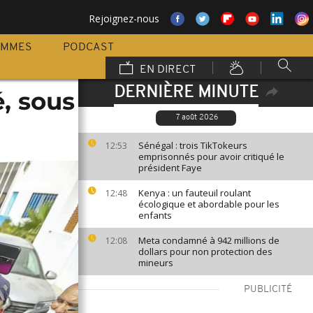
Rejoignez-nous
AMMES
PODCAST
EN DIRECT
DERNIÈRE MINUTE
é, sous
7 août 2026
Sénégal : trois TikTokeurs
12:53
emprisonnés pour avoir critiqué le
président Faye
Kenya : un fauteuil roulant
12:48
écologique et abordable pour les
enfants
Meta condamné à 942 millions de
12:08
dollars pour non protection des
mineurs
PUBLICITÉ