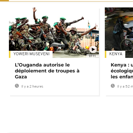
YOWERI MUSEVENI
KENYA
01:11
L’Ouganda autorise le
Kenya : u
déploiement de troupes à
écologiq
Gaza
les enfa
Il y a 2 heures
Il y a 52 