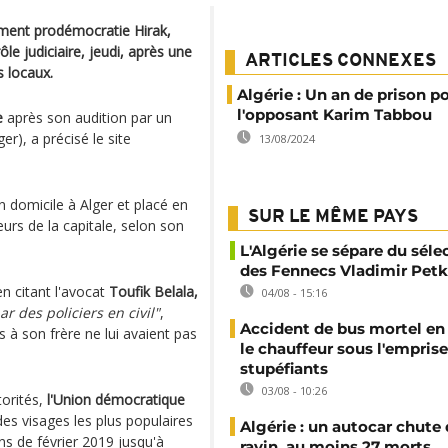
ement prodémocratie Hirak,
le judiciaire, jeudi, après une
ARTICLES CONNEXES
 locaux.
Algérie : Un an de prison p
l'opposant Karim Tabbou
e
après son audition par un
er), a précisé le site
13/08/2024
n domicile à Alger et placé en
SUR LE MÊME PAYS
eurs de la capitale, selon son
L'Algérie se sépare du sél
des Fennecs Vladimir Petk
en citant l'avocat
Toufik Belala,
04/08 - 15:16
ar des policiers en civil"
,
Accident de bus mortel en 
 à son frère ne lui avaient pas
le chauffeur sous l'emprise
stupéfiants
03/08 - 10:26
torités,
l'Union démocratique
es visages les plus populaires
Algérie : un autocar chute
s de février 2019 jusqu'à
ravin, au moins 27 morts