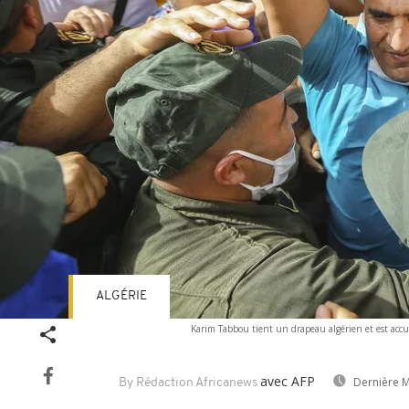
ALGÉRIE
Karim Tabbou tient un drapeau algérien et est accueil
avec AFP
Dernière M
By Rédaction Africanews