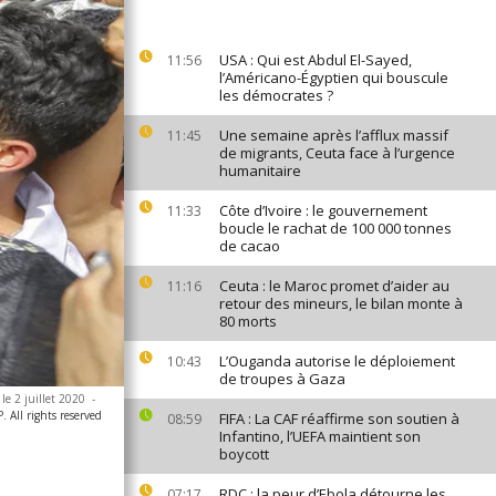
USA : Qui est Abdul El-Sayed,
11:56
l’Américano-Égyptien qui bouscule
les démocrates ?
Une semaine après l’afflux massif
11:45
de migrants, Ceuta face à l’urgence
humanitaire
Côte d’Ivoire : le gouvernement
11:33
boucle le rachat de 100 000 tonnes
de cacao
Ceuta : le Maroc promet d’aider au
11:16
retour des mineurs, le bilan monte à
80 morts
L’Ouganda autorise le déploiement
10:43
de troupes à Gaza
 le 2 juillet 2020
-
 All rights reserved
FIFA : La CAF réaffirme son soutien à
08:59
Infantino, l’UEFA maintient son
boycott
RDC : la peur d’Ebola détourne les
07:17