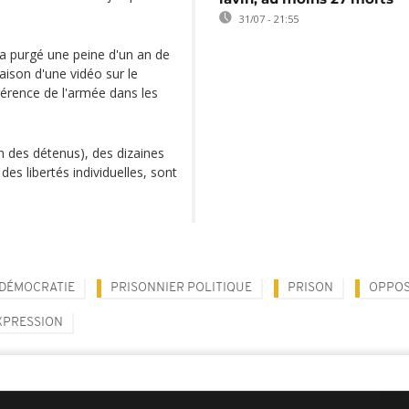
31/07 - 21:55
 purgé une peine d'un an de
raison d'une vidéo sur le
ngérence de l'armée dans les
n des détenus), des dizaines
des libertés individuelles, sont
DÉMOCRATIE
PRISONNIER POLITIQUE
PRISON
OPPOS
EXPRESSION