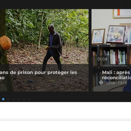
01:08
 ans de prison pour protéger les
Mali : après
ao
réconciliati
03/08 - 14:15