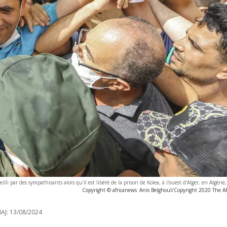
li par des sympathisants alors qu'il est libéré de la prison de Kolea, à l'ouest d'Alger, en Algérie,
Copyright © africanews
Anis Belghoul/Copyright 2020 The AP.
AJ:
13/08/2024