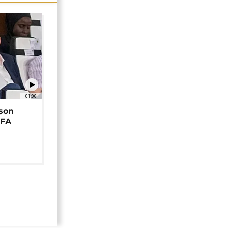
01:00
 son
EFA