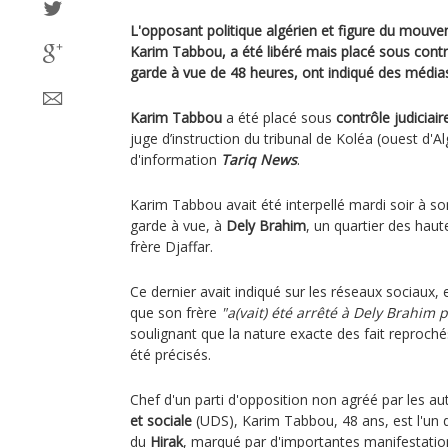
L'opposant politique algérien et figure du mouv
Karim Tabbou, a été libéré mais placé sous contrô
garde à vue de 48 heures, ont indiqué des médias
Karim Tabbou
a été placé sous
contrôle judiciair
juge d’instruction du tribunal de Koléa (ouest d'Alg
d'information
Tariq News
.
Karim Tabbou avait été interpellé mardi soir à so
garde à vue, à
Dely Brahim
, un quartier des haut
frère Djaffar.
Ce dernier avait indiqué sur les réseaux sociaux, 
que son frère
"a(vait) été arrêté à Dely Brahim p
soulignant que la nature exacte des fait reprochés
été précisés.
Chef d'un parti d'opposition non agréé par les au
et sociale
(UDS), Karim Tabbou, 48 ans, est l'un d
du
Hirak
, marqué par d'importantes manifestation