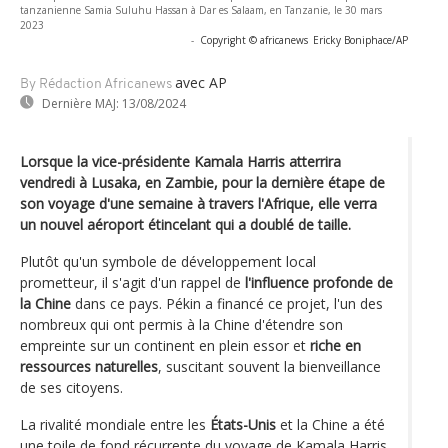
tanzanienne Samia Suluhu Hassan à Dar es Salaam, en Tanzanie, le 30 mars
2023
-
Copyright © africanews
Ericky Boniphace/AP
avec AP
By Rédaction Africanews
Dernière MAJ:
13/08/2024
Lorsque la vice-présidente Kamala Harris atterrira
vendredi à Lusaka, en Zambie, pour la dernière étape de
son voyage d'une semaine à travers l'Afrique, elle verra
un nouvel aéroport étincelant qui a doublé de taille.
Plutôt qu'un symbole de développement local
prometteur, il s'agit d'un rappel de
l'influence profonde de
la Chine
dans ce pays. Pékin a financé ce projet, l'un des
nombreux qui ont permis à la Chine d'étendre son
empreinte sur un continent en plein essor et
riche en
ressources naturelles
, suscitant souvent la bienveillance
de ses citoyens.
La rivalité mondiale entre les
États-Unis
et la Chine a été
une toile de fond récurrente du voyage de Kamala Harris,