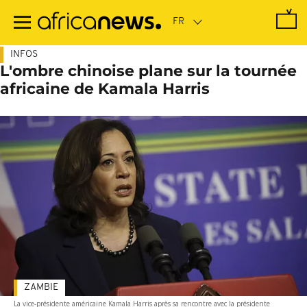
Passer
au
contenu
principal
INFOS
L'ombre chinoise plane sur la tournée
africaine de Kamala Harris
ZAMBIE
La vice-présidente américaine Kamala Harris après sa rencontre avec la présidente