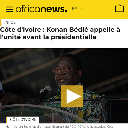
Passer
au
contenu
principal
INFOS
Côte d'Ivoire : Konan Bédié appelle à
l'unité avant la présidentielle
CÔTE D'IVOIRE
Henri Konan Bedie lors d'un rassemblement du PDCI-RDA à Yamoussoukro, Côte