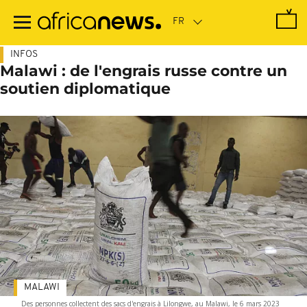
Passer
au
contenu
principal
INFOS
Malawi : de l'engrais russe contre un
soutien diplomatique
MALAWI
Des personnes collectent des sacs d'engrais à Lilongwe, au Malawi, le 6 mars 2023