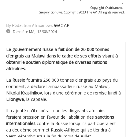
-
Copyright © africanews
Gregory Gondwe/Copyright 2023 The AP. All rights reserved.
avec AP
By Rédaction Africanews
Dernière MAJ:
13/08/2024
Le gouvernement russe a fait don de 20 000 tonnes
d'engrais au Malawi dans le cadre de ses efforts visant à
obtenir le soutien diplomatique de diverses nations
africaines.
La
Russie
fournira 260 000 tonnes d'engrais aux pays du
continent, a déclaré l'ambassadeur russe au Malawi,
Nikolai Krasilnikov
, lors d'une cérémonie de remise lundi à
Lilongwe
, la capitale.
Il a ajouté qu'il espérait que les dirigeants africains
feraient pression en faveur de l'abolition des
sanctions
internationales
contre la Russie lorsqu'ils participeraient
au deuxième sommet Russie-Afrique qui se tiendra à
Saint-Pétersbourg à la fin du mois de juillet.