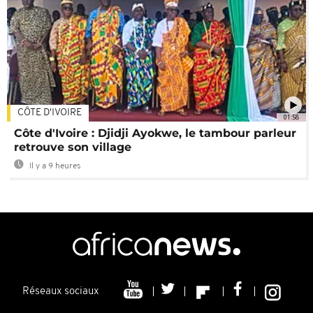
CÔTE D'IVOIRE
01:58
Côte d'Ivoire : Djidji Ayokwe, le tambour parleur
retrouve son village
Il y a 9 heures
Réseaux sociaux