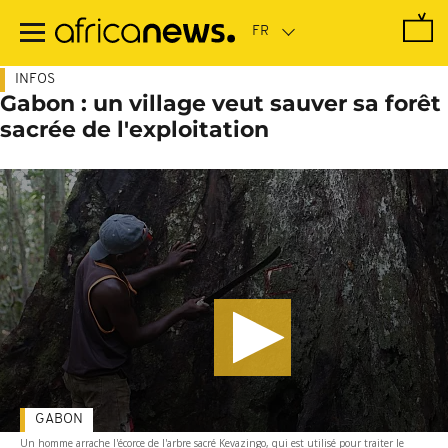
Passer
au
contenu
principal
INFOS
Gabon : un village veut sauver sa forêt
sacrée de l'exploitation
GABON
Un homme arrache l'écorce de l'arbre sacré Kevazingo, qui est utilisé pour traiter le