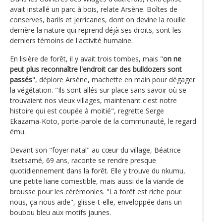
avait installé un parc à bois, relate Arsène. Boîtes de
conserves, barils et jerricanes, dont on devine la rouille
derrière la nature qui reprend déjà ses droits, sont les
derniers témoins de l'activité humaine.
En lisière de forêt, il y avait trois tombes, mais "
on ne
peut plus reconnaître l'endroit car des bulldozers sont
passés
", déplore Arsène, machette en main pour dégager
la végétation. "Ils sont allés sur place sans savoir où se
trouvaient nos vieux villages, maintenant c'est notre
histoire qui est coupée à moitié", regrette Serge
Ekazama-Koto, porte-parole de la communauté, le regard
ému.
Devant son "foyer natal" au cœur du village, Béatrice
Itsetsamé, 69 ans, raconte se rendre presque
quotidiennement dans la forêt. Elle y trouve du nkumu,
une petite liane comestible, mais aussi de la viande de
brousse pour les cérémonies. "La forêt est riche pour
nous, ça nous aide", glisse-t-elle, enveloppée dans un
boubou bleu aux motifs jaunes.