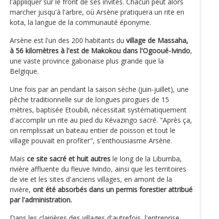
l'appliquer sur le front de ses invités. Chacun peut alors
marcher jusqu'à l'arbre, où Arsène pratiquera un rite en
kota, la langue de la communauté éponyme.
Arsène est l'un des 200 habitants du
village de Massaha,
à 56 kilomètres à l'est de Makokou dans l'Ogooué-Ivindo
,
une vaste province gabonaise plus grande que la
Belgique.
Une fois par an pendant la saison sèche (juin-juillet), une
pêche traditionnelle sur de longues pirogues de 15
mètres, baptisée Etoubili, nécessitait systématiquement
d'accomplir un rite au pied du Kévazingo sacré. "Après ça,
on remplissait un bateau entier de poisson et tout le
village pouvait en profiter", s'enthousiasme Arsène.
Mais
ce site sacré et huit autres
le long de la Libumba,
rivière affluente du fleuve Ivindo, ainsi que les territoires
de vie et les sites d'anciens villages, en amont de la
rivière,
ont été absorbés dans un permis forestier attribué
par l'administration.
Dans les clairières des villages d'autrefois, l'entreprise