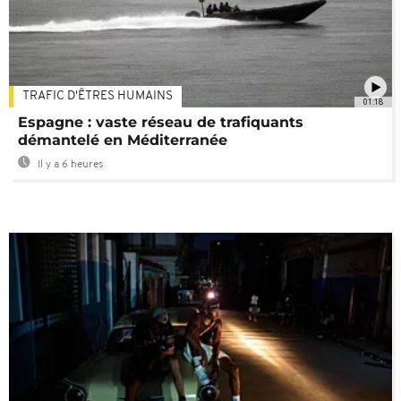
TRAFIC D'ÊTRES HUMAINS
01:18
Espagne : vaste réseau de trafiquants
démantelé en Méditerranée
Il y a 6 heures