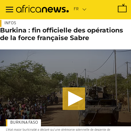
Passer
au
contenu
principal
INFOS
Burkina : fin officielle des opérations
de la force française Sabre
BURKINA FASO
L’état-major burkinabè a déclaré qu’une cérémonie solennelle de descente de