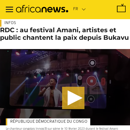
Passer
au
contenu
principal
INFOS
RDC : au festival Amani, artistes et
public chantent la paix depuis Bukavu
RÉPUBLIQUE DÉMOCRATIQUE DU CONGO
Le chanteur congolais Innoss'B sur scène le 10 février 2023 durant le festival Amani