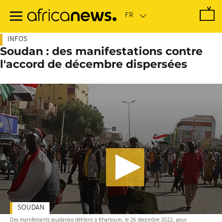
Passer
au
contenu
principal
INFOS
Soudan : des manifestations contre
l'accord de décembre dispersées
SOUDAN
Des manifestants soudanais défilent à Khartoum, le 26 décembre 2022, pour