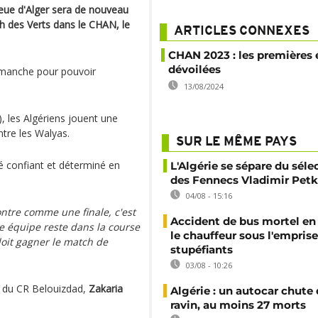
eue d'Alger sera de nouveau
h des Verts dans le CHAN, le
ARTICLES CONNEXES
CHAN 2023 : les premières
dévoilées
dimanche pour pouvoir
13/08/2024
, les Algériens jouent une
ntre les Walyas.
SUR LE MÊME PAYS
é confiant et déterminé en
L'Algérie se sépare du sél
des Fennecs Vladimir Petk
04/08 - 15:16
ontre comme une finale, c'est
Accident de bus mortel en 
 équipe reste dans la course
le chauffeur sous l'emprise
oit gagner le match de
stupéfiants
03/08 - 10:26
n du CR Belouizdad,
Zakaria
Algérie : un autocar chute
ravin, au moins 27 morts