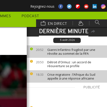
Rejoignez-nous
AMMES
PODCAST
EN DIRECT
DERNIÈRE MINUTE
5 août 2026
Gianni Infantino fragilisé par une
20:52
révolte au sommet de la FIFA
Détroit d'Ormuz : un accord de
20:50
réouverture se profile
Crise migratoire : l’Afrique du Sud
18:33
appelle à une réponse africaine
PUBLICITÉ