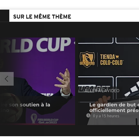
SUR LE MÊME THÈME
ALLER À LA VIDEO
tire son soutien à la
Le gardien de but 
tino
officiellement pré
Il y a 15 heures