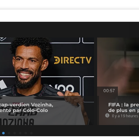
00:57
cap-verdien Vozinha,
FIFA : la p
senté par Colo-Colo
de plus en p
Il y a 19 heures