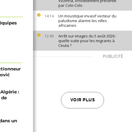
Vozinha, officiellement présenté
par Colo-Colo
Un moustique invasif vecteur du
14:14
paludisme alarme les villes
 équipes
africaines
Arrêt sur images du 5 août 2026 :
12:49
quelle suite pour les migrants à
Ceuta ?
PUBLICITÉ
ectionneur
ović
Algérie :
 de
VOIR PLUS
 dans un