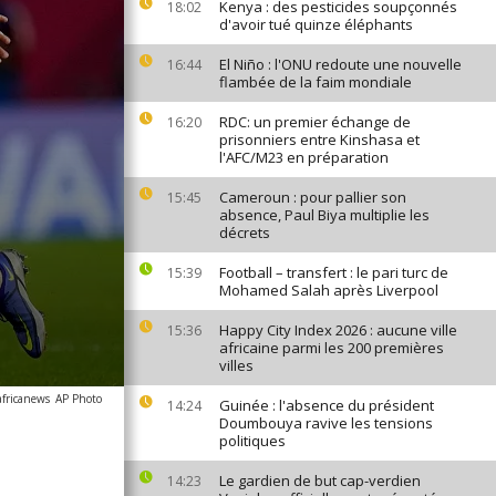
Kenya : des pesticides soupçonnés
18:02
d'avoir tué quinze éléphants
El Niño : l'ONU redoute une nouvelle
16:44
flambée de la faim mondiale
RDC: un premier échange de
16:20
prisonniers entre Kinshasa et
l'AFC/M23 en préparation
Cameroun : pour pallier son
15:45
absence, Paul Biya multiplie les
décrets
Football – transfert : le pari turc de
15:39
Mohamed Salah après Liverpool
Happy City Index 2026 : aucune ville
15:36
africaine parmi les 200 premières
villes
africanews
AP Photo
Guinée : l'absence du président
14:24
Doumbouya ravive les tensions
politiques
Le gardien de but cap-verdien
14:23