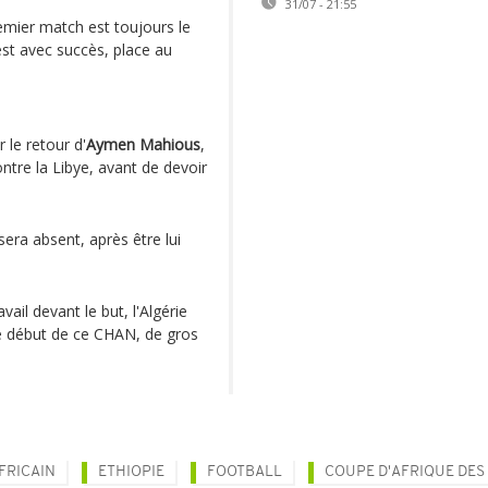
31/07 - 21:55
emier match est toujours le
est avec succès, place au
 le retour d'
Aymen Mahious
,
ntre la Libye, avant de devoir
sera absent, après être lui
ail devant le but, l'Algérie
e début de ce CHAN, de gros
FRICAIN
ETHIOPIE
FOOTBALL
COUPE D'AFRIQUE DES