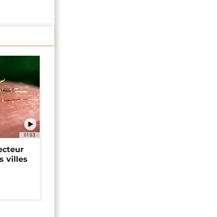
01:03
ecteur
 villes