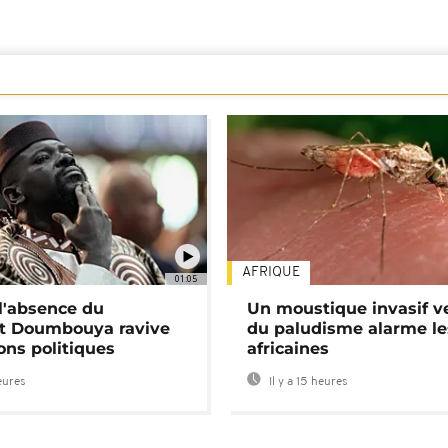
AFRIQUE
01:05
 l'absence du
Un moustique invasif v
nt Doumbouya ravive
du paludisme alarme les
ons politiques
africaines
heures
Il y a 15 heures