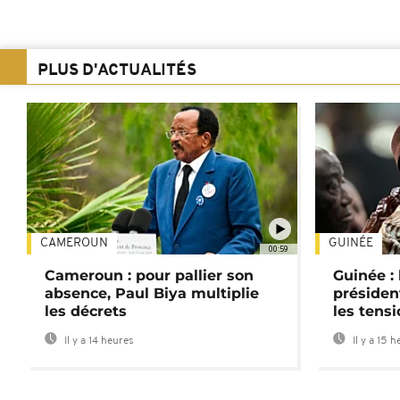
PLUS D'ACTUALITÉS
CAMEROUN
GUINÉE
00:59
Cameroun : pour pallier son
Guinée :
absence, Paul Biya multiplie
préside
les décrets
les tensi
Il y a 14 heures
Il y a 15 