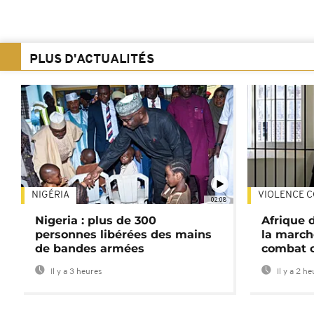
PLUS D'ACTUALITÉS
NIGÉRIA
VIOLENCE C
02:08
Nigeria : plus de 300
Afrique 
personnes libérées des mains
la march
de bandes armées
combat 
Il y a 3 heures
Il y a 2 h