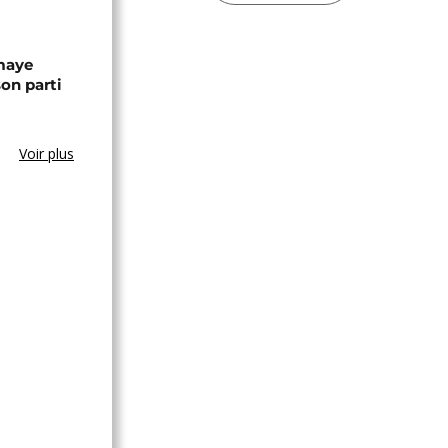
omaye
son parti
Voir plus