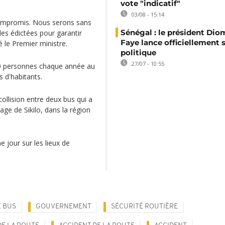
vote "indicatif"
03/08 - 15:14
e compromis. Nous serons sans
Sénégal : le président Di
es édictées pour garantir
Faye lance officiellement 
é le Premier ministre.
politique
27/07 - 10:55
700 personnes chaque année au
s d'habitants.
llision entre deux bus qui a
age de Sikilo, dans la région
 jour sur les lieux de
E BUS
GOUVERNEMENT
SÉCURITÉ ROUTIÈRE