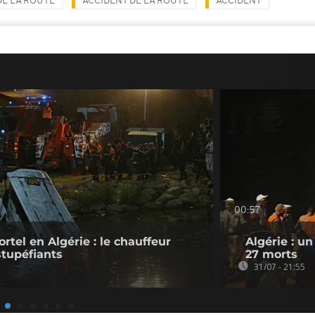
DE LA ROUTE
ACCIDENT DE LA ROUTE
ACCIDENT
00:57
tel en Algérie : le chauffeur
Algérie : u
stupéfiants
27 morts
31/07 - 21:55