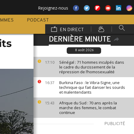
Rejoignez-nous
AMMES
PODCAST
EN DIRECT
DERNIÈRE MINUTE
its
8 août 2026
Sénégal : 71 hommes inculpés dans
17:10
le cadre du durcissement de la
répression de l’homosexualité
Burkina Faso : le Vibra-Signe, une
16:37
technique qui fait danser les sourds
et malentendants
Afrique du Sud : 70 ans après la
15:43
marche des femmes, le combat
continue
PUBLICITÉ