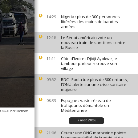
Nigeria : plus de 300 personnes
14:29
libérées des mains de bandes
armées
Le Sénat américain vote un
12:18
nouveau train de sanctions contre
la Russie
Côte d'Ivoire : Djidji Ayokwe, le
11:11
tambour parleur retrouve son
village
RDC : Ebola tue plus de 300 enfants,
09:52
l'ONU alerte sur une crise sanitaire
majeure
Espagne : vaste réseau de
08:33
trafiquants démantelé en
Méditerranée
OU/AFP or licensors
7 août 2026
Ceuta : une ONG marocaine pointe
21:06
la responsabilité de Madrid et de