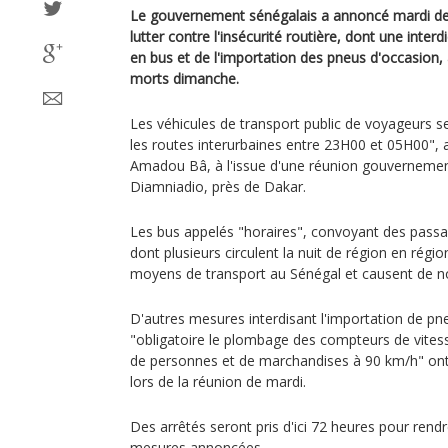
Le gouvernement sénégalais a annoncé mardi de
lutter contre l'insécurité routière, dont une inte
en bus et de l'importation des pneus d'occasion, 
morts dimanche.
Les véhicules de transport public de voyageurs ser
les routes interurbaines entre 23H00 et 05H00", 
Amadou Bâ, à l'issue d'une réunion gouvernementa
Diamniadio, près de Dakar.
Les bus appelés "horaires", convoyant des pass
dont plusieurs circulent la nuit de région en régi
moyens de transport au Sénégal et causent de n
D'autres mesures interdisant l'importation de pn
"obligatoire le plombage des compteurs de vitess
de personnes et de marchandises à 90 km/h" on
lors de la réunion de mardi.
Des arrêtés seront pris d'ici 72 heures pour rend
mesures annoncées.