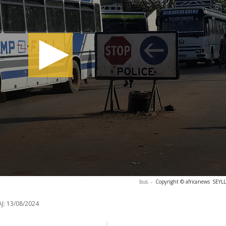
bus
-
Copyright © africanews
SEYLL
J:
13/08/2024