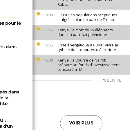
Rabat
Gaza : les populations sceptiques
19:03
malgré le plan de paix de Trump
es pour le
Kenya : la mort de 15 éléphants
17:55
dans un parc fait polémique
Crise énergétique à Cuba : vivre au
16:55
ts dans
rythme des coupures d'électricité
Kenya : la Bourse de Nairobi
16:40
prépare un fonds d’investissement
consacré à l’IA
PUBLICITÉ
pés dans
e la
lité
U :
VOIR PLUS
s d'un