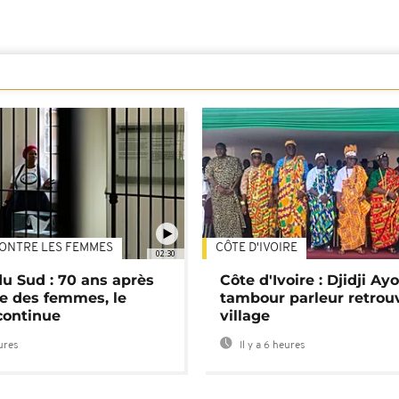
ONTRE LES FEMMES
CÔTE D'IVOIRE
02:30
du Sud : 70 ans après
Côte d'Ivoire : Djidji Ay
e des femmes, le
tambour parleur retrou
continue
village
eures
Il y a 6 heures