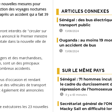
 nouvelles mesures pour
rdiction des voyages nocturnes
ARTICLES CONNEXES
après un accident qui a fait 39
Sénégal : des bus électriqu
transport public
ont interdits de "circuler sur
13/08/2024
a annoncé le Premier ministre
Ouganda : au moins 19 mor
le dans la nouvelle ville de
un accident de bus
13/08/2024
agers et des marchandises,
on, sont un des principaux
ombreux accidents.
SUR LE MÊME PAYS
Sénégal : 71 hommes incul
eus d'occasion et rendant
le cadre du durcissement d
e des véhicules de transport
répression de l’homosexua
t également été annoncées
Il y a 43 minutes
Secrétariat général de l'ON
re exécutoires les 23 nouvelles
Macky Sall en difficulté lor