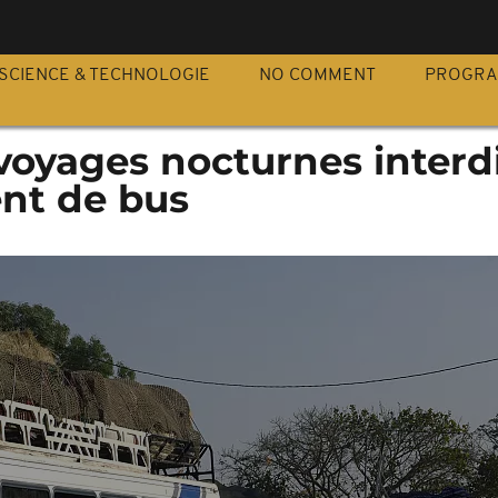
S
SCIENCE & TECHNOLOGIE
NO COMMENT
PROGR
 voyages nocturnes interd
ent de bus