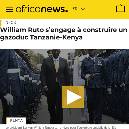
Passer
au
contenu
principal
INFOS
William Ruto s’engage à construire un
gazoduc Tanzanie-Kenya
KENYA
Le président kenyan William Ruto à son arrivée pour l’ouverture officielle de la 13e