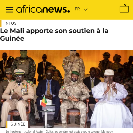
Passer
au
contenu
principal
INFOS
Le Mali apporte son soutien à la
Guinée
GUINÉE
Le lieutenant-colonel Assimi Goita, au centre, est assis avec le colonel Mamady