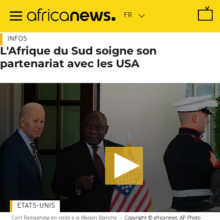
Passer
au
contenu
principal
INFOS
L'Afrique du Sud soigne son
partenariat avec les USA
ETATS-UNIS
Cyril Ramaphosa en visite à la Maison Blanche
-
Copyright © africanews
AP Photo