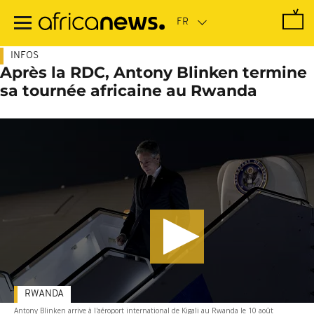
Passer
au
contenu
principal
INFOS
Après la RDC, Antony Blinken termine
sa tournée africaine au Rwanda
RWANDA
Antony Blinken arrive à l'aéroport international de Kigali au Rwanda le 10 août