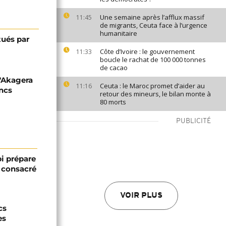
Une semaine après l’afflux massif
11:45
de migrants, Ceuta face à l’urgence
humanitaire
tués par
Côte d’Ivoire : le gouvernement
11:33
boucle le rachat de 100 000 tonnes
de cacao
d'Akagera
Ceuta : le Maroc promet d’aider au
11:16
ancs
retour des mineurs, le bilan monte à
80 morts
PUBLICITÉ
bi prépare
 consacré
VOIR PLUS
cs
es