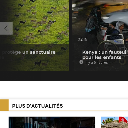
02:16
 protège un sanctuaire
Kenya : un fauteui
ne
pour les enfants
Il y a 6 heures
PLUS D'ACTUALITÉS