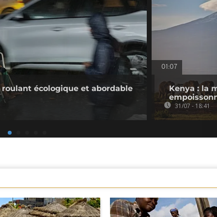
01:07
l roulant écologique et abordable
Kenya : la 
empoissonn
31/07 - 18:41