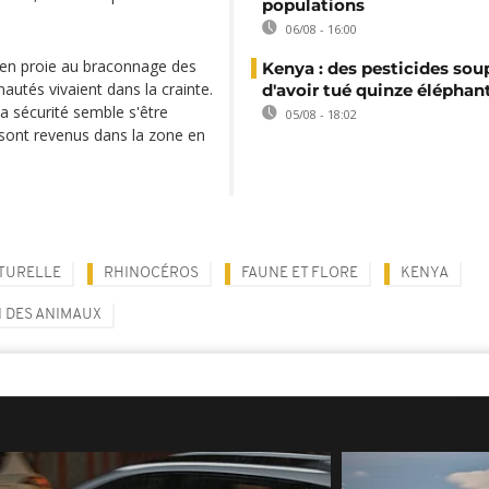
populations
06/08 - 16:00
t en proie au braconnage des
Kenya : des pesticides so
autés vivaient dans la crainte.
d'avoir tué quinze éléphan
a sécurité semble s'être
05/08 - 18:02
 sont revenus dans la zone en
TURELLE
RHINOCÉROS
FAUNE ET FLORE
KENYA
 DES ANIMAUX