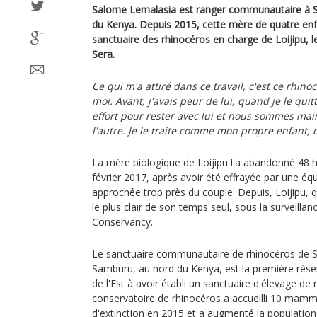
Salome Lemalasia est ranger communautaire à S
du Kenya. Depuis 2015, cette mère de quatre en
sanctuaire des rhinocéros en charge de Loijipu, l
Sera.
Ce qui m'a attiré dans ce travail, c'est ce rhin
moi. Avant, j'avais peur de lui, quand je le quittai
effort pour rester avec lui et nous sommes mai
l'autre. Je le traite comme mon propre enfant, di
La mère biologique de Loijipu l'a abandonné 48 
février 2017, après avoir été effrayée par une équ
approchée trop près du couple. Depuis, Loijipu, 
le plus clair de son temps seul, sous la surveilla
Conservancy.
Le sanctuaire communautaire de rhinocéros de S
Samburu, au nord du Kenya, est la première rés
de l'Est à avoir établi un sanctuaire d'élevage de 
conservatoire de rhinocéros a accueilli 10 mammi
d'extinction en 2015 et a augmenté la population