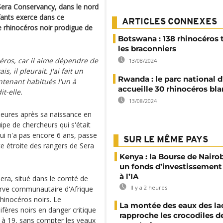
era Conservancy, dans le nord
fants exerce dans ce
ARTICLES CONNEXES
e rhinocéros noir prodigue de
Botswana : 138 rhinocéros 
les braconniers
océros, car il aime dépendre de
13/08/2024
s, il pleurait. J'ai fait un
Rwanda : le parc national 
ntenant habitués l'un à
accueille 30 rhinocéros bl
t-elle.
13/08/2024
heures après sa naissance en
ipe de chercheurs qui s'était
qui n'a pas encore 6 ans, passe
SUR LE MÊME PAYS
nce étroite des rangers de Sera
Kenya : la Bourse de Nairo
un fonds d’investissement
à l’IA
era, situé dans le comté de
Il y a 2 heures
erve communautaire d'Afrique
rhinocéros noirs. Le
La montée des eaux des la
fères noirs en danger critique
rapproche les crocodiles d
 à 19, sans compter les veaux