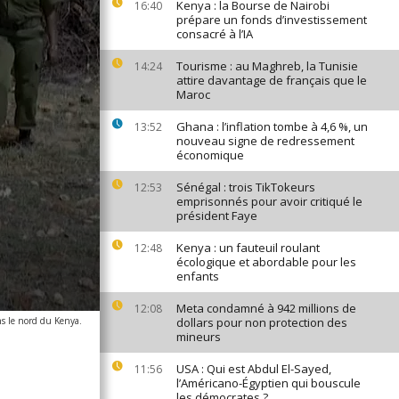
Kenya : la Bourse de Nairobi
16:40
prépare un fonds d’investissement
consacré à l’IA
Tourisme : au Maghreb, la Tunisie
14:24
attire davantage de français que le
Maroc
Ghana : l’inflation tombe à 4,6 %, un
13:52
nouveau signe de redressement
économique
Sénégal : trois TikTokeurs
12:53
emprisonnés pour avoir critiqué le
président Faye
Kenya : un fauteuil roulant
12:48
écologique et abordable pour les
enfants
Meta condamné à 942 millions de
12:08
ns le nord du Kenya.
dollars pour non protection des
mineurs
USA : Qui est Abdul El-Sayed,
11:56
l’Américano-Égyptien qui bouscule
les démocrates ?