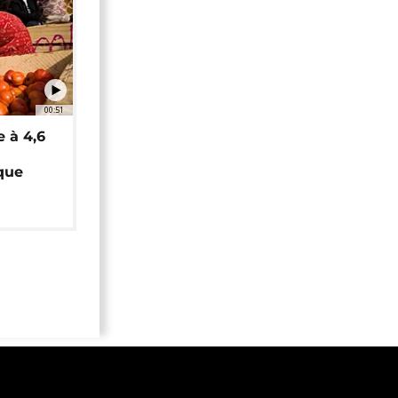
00:51
e à 4,6
que