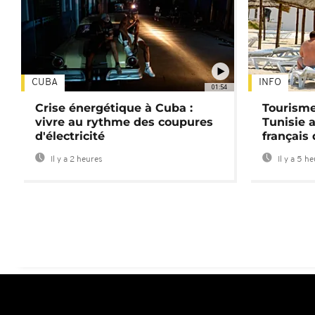
CUBA
INFO
01:54
Crise énergétique à Cuba :
Tourisme
vivre au rythme des coupures
Tunisie 
d'électricité
français
Il y a 2 heures
Il y a 5 h