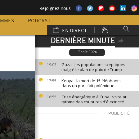
Rejoignez-nous
AMMES
PODCAST
EN DIRECT
DERNIÈRE MINUTE
7 août 2026
Gaza : les populations sceptiques
19:03
malgré le plan de paix de Trump
Kenya : la mort de 15 éléphants
17:55
dans un parc fait polémique
Crise énergétique à Cuba : vivre au
16:55
rythme des coupures d'électricité
PUBLICITÉ