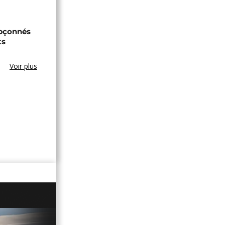
upçonnés
ts
Voir plus