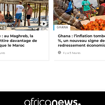
GHANA
01:01
 : au Maghreb, la
Ghana : l’inflation tomb
attire davantage de
%, un nouveau signe de
 que le Maroc
redressement économi
eures
Il y a 5 heures