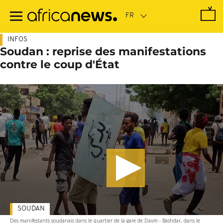
Passer
au
contenu
principal
INFOS
Soudan : reprise des manifestations
contre le coup d'État
SOUDAN
Des manifestants soudanais dans le quartier de la gare de Daym - Bashdar, dans le