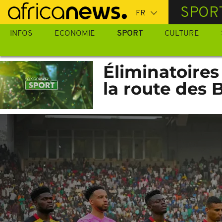
Passer
SPOR
au
contenu
INFOS
ECONOMIE
SPORT
CULTURE
principal
Éliminatoires
la route des 