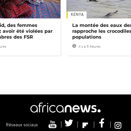
KENYA
id, des femmes
La montée des eaux des
 avoir été violées par
rapproche les crocodile
bres des FSR
populations
eures
Il y a 5 heures
Réseaux sociaux