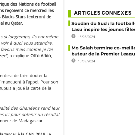
frique des Nations de football
ns reçoivent ce mercredi les
ARTICLES CONNEXES
 Blacks Stars tenteront de
ial au Qatar.
Soudan du Sud : la footba
Lasu inspire les jeunes fille
pas si longtemps, ils ont même
13/08/2024
 voir à quoi vous attendre.
Mo Salah termine co-meill
favoris mais comme je l'ai
buteur de la Premier Leag
rer"
, a expliqué
Otto Addo
,
13/08/2024
entera de faire douter la
tif manquent à l’appel. Pour son
upuis a joué la carte de la
ualité des Ghanéens rend leur
 ici pour obtenir un résultat
tionneur de Madagascar.
adagascar à la
CAN 2019
, la