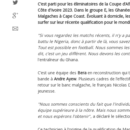
C’est parti pour les éliminatoires de la Coupe d’A
Côte d'Ivoire 2023. Dans le groupe E, les Ghanée
Malgaches à Cape Coast. Évoluant à domicile, les
surfer sur leur récente qualification pour le mond
"Si vous regardez les matchs récents, il n'y a 
battu le Nigeria, donc à partir de là, vous savez
Tout est possible en football. Nous sommes les 
dit, c'est un jeu différent. Nous devons les cont
l'entraîneur du Ghana.
C’est une équipe des
Bera
en reconstruction qui t
bande à
Andre Ayew
. Plusieurs cadres de l’effec
retour sur le banc malgache, le français Nicolas D
jeunesse.
''Nous sommes conscients du fait que l'individ
équipe supérieure à la nôtre. Mais nous sommes
et nous espérons l'obtenir'
', a déclaré le sélec
Ce technicien à l’origine de la qualification de M