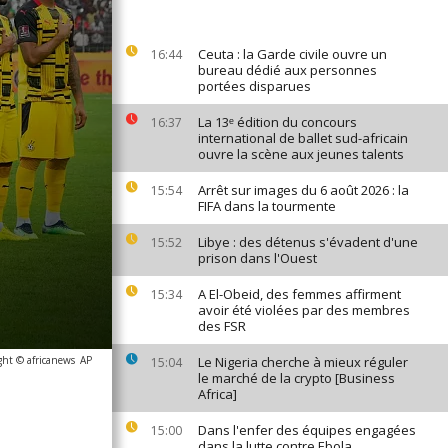
Ceuta : la Garde civile ouvre un
16:44
bureau dédié aux personnes
portées disparues
La 13ᵉ édition du concours
16:37
international de ballet sud-africain
ouvre la scène aux jeunes talents
Arrêt sur images du 6 août 2026 : la
15:54
FIFA dans la tourmente
Libye : des détenus s'évadent d'une
15:52
prison dans l'Ouest
A El-Obeid, des femmes affirment
15:34
avoir été violées par des membres
des FSR
ght © africanews
AP
Le Nigeria cherche à mieux réguler
15:04
le marché de la crypto [Business
Africa]
Dans l'enfer des équipes engagées
15:00
dans la lutte contre Ebola