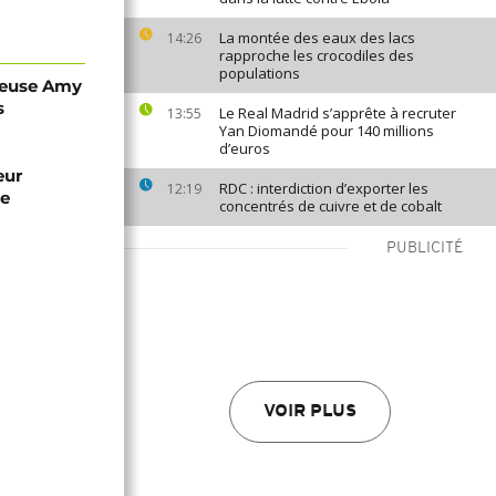
La montée des eaux des lacs
14:26
rapproche les crocodiles des
populations
lleuse Amy
s
Le Real Madrid s’apprête à recruter
13:55
Yan Diomandé pour 140 millions
d’euros
eur
RDC : interdiction d’exporter les
12:19
ue
concentrés de cuivre et de cobalt
PUBLICITÉ
VOIR PLUS