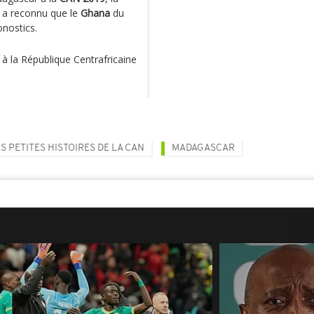
l a reconnu que le
Ghana
du
onostics.
 à la République Centrafricaine
S PETITES HISTOIRES DE LA CAN
MADAGASCAR