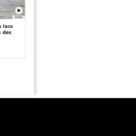
02:04
 lacs
s des