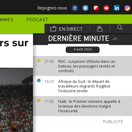
Rejoignez-nous
AMMES
PODCAST
EN DIRECT
DERNIÈRE MINUTE
rs sur
6 août 2026
RDC : suspicion d'Ebola dans un
21:08
bateau, les passagers testés et
confinés
Afrique du Sud : le départ de
18:20
travailleurs migrants fragilise
l'industrie textile
Haïti : le Premier ministre appelle à
17:08
la tenue des élections malgré
l'insécurité
PUBLICITÉ