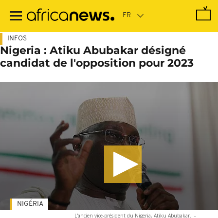
Passer
au
contenu
principal
INFOS
Nigeria : Atiku Abubakar désigné
candidat de l'opposition pour 2023
NIGÉRIA
L'ancien vice-président du Nigeria, Atiku Abubakar.
-