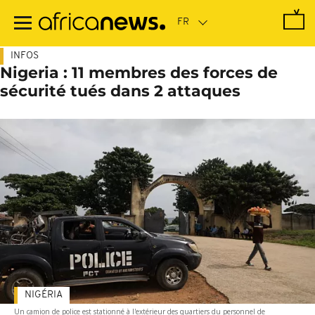
Passer
au
contenu
principal
INFOS
Nigeria : 11 membres des forces de
sécurité tués dans 2 attaques
NIGÉRIA
Un camion de police est stationné à l'extérieur des quartiers du personnel de