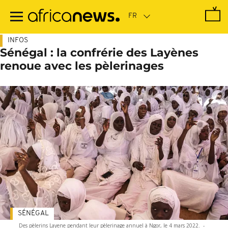
Passer
au
contenu
principal
INFOS
Sénégal : la confrérie des Layènes
renoue avec les pèlerinages
SÉNÉGAL
Des pèlerins Layene pendant leur pèlerinage annuel à Ngor, le 4 mars 2022.
-