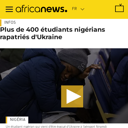
Passer
au
contenu
principal
INFOS
Plus de 400 étudiants nigérians
rapatriés d'Ukraine
NIGÉRIA
Un étudiant nigérian qui vient d'être évacué d'Ukraine à l'aéroport Nnamdi