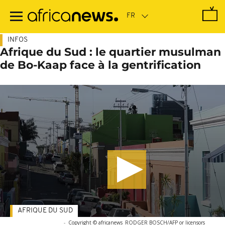
Passer
au
contenu
principal
INFOS
Afrique du Sud : le quartier musulman
de Bo-Kaap face à la gentrification
AFRIQUE DU SUD
-
Copyright © africanews
RODGER BOSCH/AFP or licensors